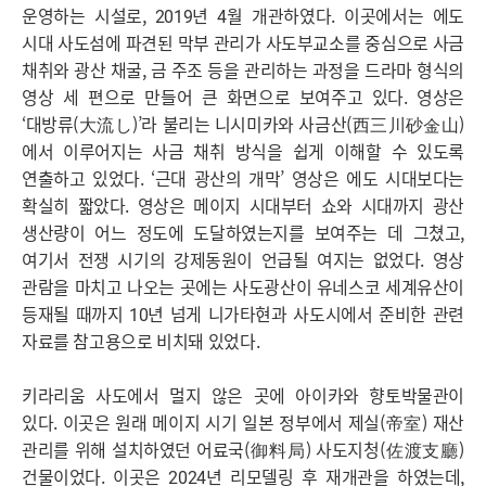
운영하는 시설로, 2019년 4월 개관하였다. 이곳에서는 에도
시대 사도섬에 파견된 막부 관리가 사도부교소를 중심으로 사금
채취와 광산 채굴, 금 주조 등을 관리하는 과정을 드라마 형식의
영상 세 편으로 만들어 큰 화면으로 보여주고 있다. 영상은
‘대방류(大流し)’라 불리는 니시미카와 사금산(西三川砂金山)
에서 이루어지는 사금 채취 방식을 쉽게 이해할 수 있도록
연출하고 있었다. ‘근대 광산의 개막’ 영상은 에도 시대보다는
확실히 짧았다. 영상은 메이지 시대부터 쇼와 시대까지 광산
생산량이 어느 정도에 도달하였는지를 보여주는 데 그쳤고,
여기서 전쟁 시기의 강제동원이 언급될 여지는 없었다. 영상
관람을 마치고 나오는 곳에는 사도광산이 유네스코 세계유산이
등재될 때까지 10년 넘게 니가타현과 사도시에서 준비한 관련
자료를 참고용으로 비치돼 있었다.
키라리움 사도에서 멀지 않은 곳에 아이카와 향토박물관이
있다. 이곳은 원래 메이지 시기 일본 정부에서 제실(帝室) 재산
관리를 위해 설치하였던 어료국(御料局) 사도지청(佐渡支廳)
건물이었다. 이곳은 2024년 리모델링 후 재개관을 하였는데,