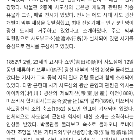
강했다. 박물관 2층에 사도섬의 금은광 개발과 관련된 각종
유물과 그림, 패널 전시가 있었다. 전시는 에도 시대 사도 광산
개발이 막부 재정을 뒷받침했고, 최대 전성기에는 인구 5만 명이
광산 도시에 거주하고 있었다고 소개하였다. 주로 막부
직할령으로 사도부교소(佐渡奉行所)가 설치되어 있던 시기를
중심으로 전시를 구성하고 있었다.
1852년 2월, 23세의 요시다 쇼인(吉田松陰)이 사도섬에 12일
동안 체류하며 쓰루시(鶴子) 광산 내부의 작업 현장을 둘러보고
갔다는 기사가 그의 동북 지역 일대 유람 동선과 함께 소개되어
있었다. 다만 근현대 시기 사도섬의 광산 운영과 관련된 역사는
아이카와(相川) 광산의 제실재산(帝室財産) 이전(1889),
미쓰비시 합자회사(三菱合資會社)로의 불하(1896), 미쓰비시
사도광산의 조업 축소(1952) 정도만 연표에 기재되어 있었다.
전체적으로 사도섬의 근현대 역사에 대한 소개는 소략하다는
인상을 받았다. 박물관을 둘러보고 숙소로 돌아오니 로비에
야간 조명을 받은 기타자와부유선광장(北澤浮遊選鑛場)의
폐허 사진이 크게 걸려 있었다. 선광장을 근대산업 유적의