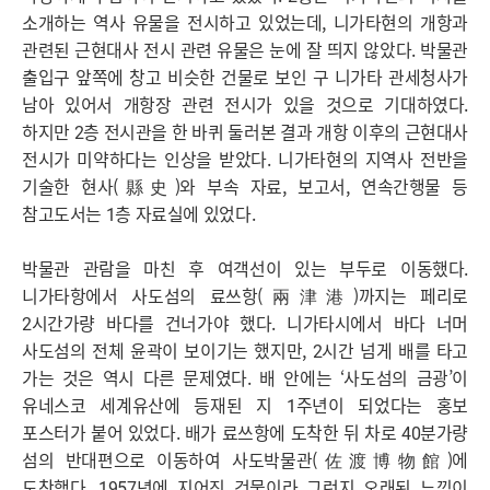
소개하는 역사 유물을 전시하고 있었는데, 니가타현의 개항과
관련된 근현대사 전시 관련 유물은 눈에 잘 띄지 않았다. 박물관
출입구 앞쪽에 창고 비슷한 건물로 보인 구 니가타 관세청사가
남아 있어서 개항장 관련 전시가 있을 것으로 기대하였다.
하지만 2층 전시관을 한 바퀴 둘러본 결과 개항 이후의 근현대사
전시가 미약하다는 인상을 받았다. 니가타현의 지역사 전반을
기술한 현사(縣史)와 부속 자료, 보고서, 연속간행물 등
참고도서는 1층 자료실에 있었다.
박물관 관람을 마친 후 여객선이 있는 부두로 이동했다.
니가타항에서 사도섬의 료쓰항(兩津港)까지는 페리로
2시간가량 바다를 건너가야 했다. 니가타시에서 바다 너머
사도섬의 전체 윤곽이 보이기는 했지만, 2시간 넘게 배를 타고
가는 것은 역시 다른 문제였다. 배 안에는 ‘사도섬의 금광’이
유네스코 세계유산에 등재된 지 1주년이 되었다는 홍보
포스터가 붙어 있었다. 배가 료쓰항에 도착한 뒤 차로 40분가량
섬의 반대편으로 이동하여 사도박물관(佐渡博物館)에
도착했다. 1957년에 지어진 건물이라 그런지 오래된 느낌이