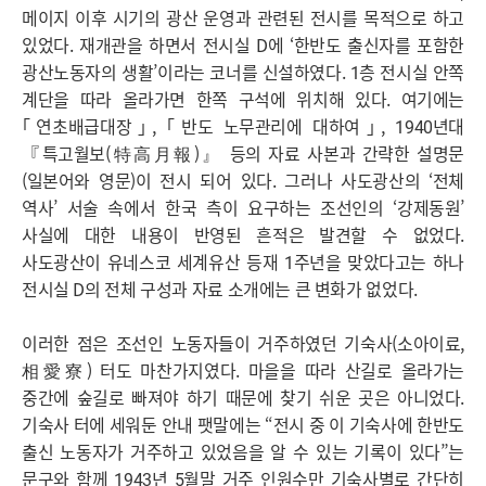
메이지 이후 시기의 광산 운영과 관련된 전시를 목적으로 하고
있었다. 재개관을 하면서 전시실 D에 ‘한반도 출신자를 포함한
광산노동자의 생활’이라는 코너를 신설하였다. 1층 전시실 안쪽
계단을 따라 올라가면 한쪽 구석에 위치해 있다. 여기에는
｢연초배급대장｣, ｢반도 노무관리에 대하여｣, 1940년대
『특고월보(特高月報)』 등의 자료 사본과 간략한 설명문
(일본어와 영문)이 전시 되어 있다. 그러나 사도광산의 ‘전체
역사’ 서술 속에서 한국 측이 요구하는 조선인의 ‘강제동원’
사실에 대한 내용이 반영된 흔적은 발견할 수 없었다.
사도광산이 유네스코 세계유산 등재 1주년을 맞았다고는 하나
전시실 D의 전체 구성과 자료 소개에는 큰 변화가 없었다.
이러한 점은 조선인 노동자들이 거주하였던 기숙사(소아이료,
相愛寮) 터도 마찬가지였다. 마을을 따라 산길로 올라가는
중간에 숲길로 빠져야 하기 때문에 찾기 쉬운 곳은 아니었다.
기숙사 터에 세워둔 안내 팻말에는 “전시 중 이 기숙사에 한반도
출신 노동자가 거주하고 있었음을 알 수 있는 기록이 있다”는
문구와 함께 1943년 5월말 거주 인원수만 기숙사별로 간단히