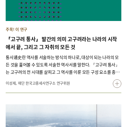
부흥中國夢, ‘일대일로’, ‘신형국제관계’와 ‘인류운명공동체’ 건설 등
의 대외전략을 통해 동아시아를 넘어 아프리카와 유럽까지 팽창하고
있다. 미국의 트럼프 정부에 이어 바이든 정부도 동아시아와 인도·태
평양 지역(대만, 남중국해, 한반도)에서 중국의 영향력을 강하게 견제
주목! 이 연구
하고 있다. 이에 맞서는 시진핑 정부는 한 치의 양보도 없다. 오히려
『고구려 통사』 발간의 의미 고구려라는 나라의 시작
시진핑 정부는 2013년 공식 출범 이래 미국과의 관계를 신형대국관
에서 끝, 그리고 그 자취의 모든 것
계(이후 신형국제관계)로 설정하였고, 특히 제19차 당대회(2017년)
에서는 국가 주석의 임기 관련 ‘헌법 수정’을 통하여 시 주석의 3연임
통사通史란 역사를 서술하는 방식의 하나로, 대상이 되는 나라의 모
(2022~)이 가능하도록 제도적으로 정비를 마쳤다. 향후 상당 기간 ‘시
든 것을 훑어볼 수 있도록 서술한 역사서를 말한다. 『고구려 통사』
진핑·신시대’ 이념과 정책을 핵심으로 한 중국의 대외 전략이 미·중
는 고구려의 전 시대를 살피고 그 역사를 이룬 모든 구성 요소를 종합
관계와 동아시아는 물론, 한반도에도 영향을 미칠 것이다. 재단은 이
적으로 다룬 것이다. 언뜻 보더라도 서술 범위가 방대할 것이라는 점
이성제, 재단 한국고중세사연구소 연구위원
와 같은 중국의 정치 일정을 감안하여, 지난 10월 15일 ‘중국 공산당
에서 대상 모두를 어떻게 다룰 수 있을까 하는 우려가 드는, 꽤나 곤란
성립 100년 계기, 중국의 대국화와 한중관계’를 주제로 학술회의를
한 작업임이 분명하다. 그럼에도 이 작업을 시작하게 된 것은 학계의
가졌다. 중국의 ‘대국화’ 과정에서 한반도에 대한 인식이 어떻게 형성
고구려사 연구가 지난 10여 년 간 급성장을 이루어, 과거에 알고 있던
되었는지, 한반도에 관한 지정학적 인식의 ‘일관성’과 국제 정세의 변
고구려사와는 많은 부분에서 내용을 달리하게 되었다는 점에 있다.
화에 따른 ‘일탈성’의 맥을 주로 살펴보았다. 그 과정에서 한반도를 둘
잘 다루지 않던 『삼국사기』三國史記 고구려본기의 초기 기사를
러싼 미·중 전략 경쟁과 흡사한 지정학적 위치에 있는 대만 및 베트남
적극 활용하여 새로운 논의와 방법론이 다각도에서 모색되고 있는 것