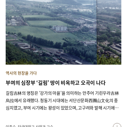
현지 전문가의 중국 연구 사례를 통해 대중 정책의 교훈을 탐색해 보
도 그 성과의 하나이다. 정치사와 대외관계사를 중심으로 주제가 세
았다.
분화되고 다양해지고 있다는 것도 예전과는 다른 모습이다. 고고학에
서는 중국·북한의 연구 성과에 기초하여 남아 있는 유적의 현황을 개
설적으로 정리하던 경향에서 벗어난 지 오래이다. 임진강 이남의 한
반도 중부 지역에서 고구려 유적에 대한 조사가 늘어나면서 고분·성
곽·토기의 양식을 이해하고 편년을 설정하는 등 독자적인 연구 성과
물이 나오는 단계에까지 이르고 있는 것이다. 그러나 현재 학계가 이
용하고 있는 고구려사 개설서는 2007년 재단이 발간한 『고구려의
정치와 사회』, 『고구려의 문화와 사상』이 가장 최신의 것이라 할
수 있다. 이 밖에 『한국사 5 - 삼국의 정치와 사회Ⅰ- 고구려』(국사
역사의 현장을 가다
편찬위원회, 1996)와 『한국사』(전 27권 중 제3권, 한길사, 2000)의
부여의 심장부 ‘길림’ 땅이 비옥하고 오곡이 나다
개설서와 『고구려사 연구』(노태돈, 1999) 등 개인 연구자의 저작
들도 그때까지의 연구 성과를 반영한 결과물이었다. 이들이 학계의
길림吉林의 명칭은 ‘강가의 마을’을 의미하는 만주어 기린우라吉林
고구려사 연구에 기여한 바가 적지 않은 것은 물론이다. 하지만 재단
烏拉에서 유래했다. 청동기 시대에는 서단산문화西團山文化의 중
은 다음의 세 가지 이유에서 통사를 발간해야 한다고 판단하였다.
심지였고, 부여 시기에는 왕성이 있었으며, 고구려와 발해 시기에는
중요한 거점으로 이용되었다. 청나라에 들어 처음으로 길림이라는 명
칭이 사용되었는데, 1954년 길림성 인민정부가 장춘長春으로 이전
이종수, 단국대학교 사학과 교수