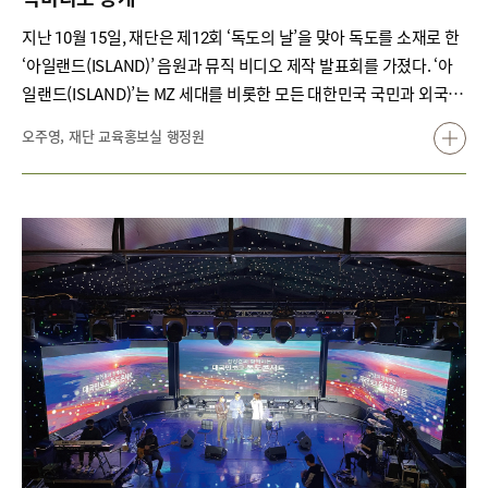
지난 10월 15일, 재단은 제12회 ‘독도의 날’을 맞아 독도를 소재로 한
‘아일랜드(ISLAND)’ 음원과 뮤직 비디오 제작 발표회를 가졌다. ‘아
일랜드(ISLAND)’는 MZ 세대를 비롯한 모든 대한민국 국민과 외국인
에게 아름다운 우리 영토 독도를 널리 알리기 위해 만든 노래로, 알앤
오주영, 재단 교육홍보실 행정원
비와 팝 요소가 가미되어 감각적이고 세련된 느낌이라는 평가를 받는
다. 여러 예술가가 함께 참여하여 완성한 이번 신곡은 걸그룹 레이디
스코드 출신의 이소정이 보컬을 담당하였고, DINT, T-lack, Hertz가
작사와 작곡을 맡았다. 가수 정광태가 1982년 발표한 ‘독도는 우리땅’
이후 약 40년만에 세상에 나온 독도 노래다. ‘아일랜드(ISLAND)’ 뮤
직비디오는 기존의 대다수 독도 홍보 영상과 교육 자료가 어둡고 무
거운 분위기였던 것과 달리 시각적으로 즐겁고, 밝고, 누구나 쉽게 이
해하도록 연출·제작한 점이 특징이다. 드론으로 독도 곳곳을 속도감
있게 촬영한 아름다운 영상도 잇따라 나온다. 영상에는 ‘한국령韓國
領’ 표석이 등장해 독도가 한국 영토임도 자연스럽게 알 수 있도록 했
다.