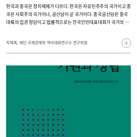
한국과 중국은 정치체제가 다르다. 한국은 자유민주주의 국가이고 중
국은 사회주의 국가이나, 공산당이 곧 국가이다. 중국공산당은 중국
대륙의 집권 정당이고 법률적으로는 전국인민대표대회가 국가의 최
고 권력 기관이지만, 실질적인 권력은 공산당에 집중돼 있다. 「인민
일보人民日报(2021.6.30)」에 의하면, 공산당원은 창당 당시(1921
차재복, 재단 국제관계와 역사대화연구소 연구위원
년) 50명에서 현재(2021년 6월 5일 기준) 9,514만 8,000명까지 증가
하였고, 당의 기층조직은 총 486만 4,000개이다. 중국공산당은 성립
이후 1, 2차 국공내전國共內戰(1927~1936년, 1946~1949년)을 겪
었지만 세계 정당사에 흔치 않은 장장 100년 동안 집권당 지위를 유
지하고 있다. 신중국은 마오쩌둥 시기 1971년 대만을 대신하여 UN
안보리의 상임이사국 회원국이 되면서 국제정치의 중심에 서게 되었
다. 1980년대 덩샤오핑 시기의 개혁개방정책은 중국의 경제적 부상
의 밑거름이 되었다. 1990년대 장쩌민 시기의 중국은 구소련의 붕괴
에 경각심을 가지면서 ‘애국주의’ 교육을 강화하였다. 2000년대 후진
타오 시기의 중국은 강대국 반열에 오르며 애국주의, 중화민족주의,
중국 특유의 사회주의 건설 이념을 토대로 대외 확장을 도모했다. 그
리고 2010년대 시진핑 시기, 중국의 ‘대국화’는 ‘중화민족의 위대한