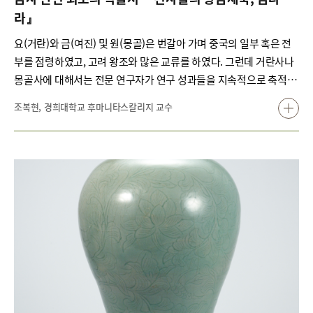
라』
요(거란)와 금(여진) 및 원(몽골)은 번갈아 가며 중국의 일부 혹은 전
부를 점령하였고, 고려 왕조와 많은 교류를 하였다. 그런데 거란사나
몽골사에 대해서는 전문 연구자가 연구 성과들을 지속적으로 축적하
고 있지만, 금대사에 대해서는 전문 연구서가 한 권도 출판된 바가 없
조복현, 경희대학교 후마니타스칼리지 교수
다. 이처럼 국내 역사학계에서 불모지와 다를 바 없는 금에 대한 학술
서 『전사들의 황금제국, 금나라』가 출판되었다. 본서는 재단의
2020년 기획연구 결과물로, 우리나라를 대표하는 7명의 송나라·금
나라 연구자가 집필에 참여하였다. 본서는 각 분야에서 나타난 통치
전략을 집중적으로 연구하고 분석하여, 여진인들이 몽골인과 달리 쉽
게 한화되지 않고 오히려 정복왕조로서의 면모를 강하게 보였다고 주
장한 점이 특징이다.