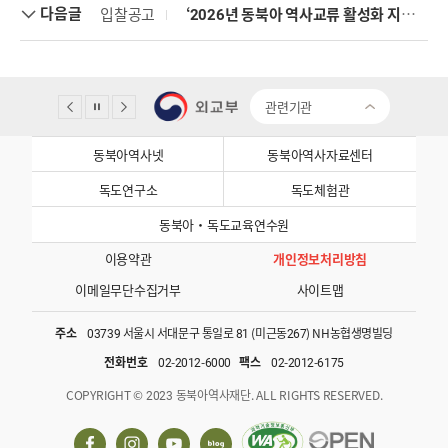
다음글
입찰공고
‘2026년 동북아 역사교류 활성화 지원 사업’ 한중 해외교류활동 및 자문단 운영 위탁용역 기술평가 결과
관련기관
동북아역사넷
동북아역사자료센터
독도연구소
독도체험관
동북아·독도교육연수원
이용약관
개인정보처리방침
이메일무단수집거부
사이트맵
주소
03739 서울시 서대문구 통일로 81 (미근동267) NH농협생명빌딩
전화번호
02-2012-6000
팩스
02-2012-6175
COPYRIGHT © 2023 동북아역사재단. ALL RIGHTS RESERVED.