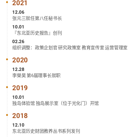
2021
12.06
张元三就任第八任秘书长
10.01
『东北亚历史报告』创刊
02.26
组织调整：政策企划官 研究政策室 教育宣传室 运营管理室
2020
12.28
李榮昊 第6届理事长就职
2019
10.01
独岛体验馆 独岛展示室（位于光化门）开馆
2018
12.10
东北亚历史财团教养丛书系列发刊