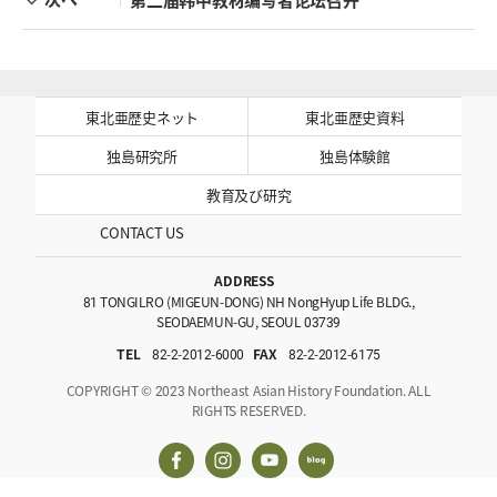
東北亜歴史ネット
東北亜歴史資料
独島研究所
独島体験館
教育及び研究
CONTACT US
ADDRESS
81 TONGILRO (MIGEUN-DONG) NH NongHyup Life BLDG.,
SEODAEMUN-GU, SEOUL 03739
TEL
82-2-2012-6000
FAX
82-2-2012-6175
COPYRIGHT © 2023 Northeast Asian History Foundation. ALL
RIGHTS RESERVED.