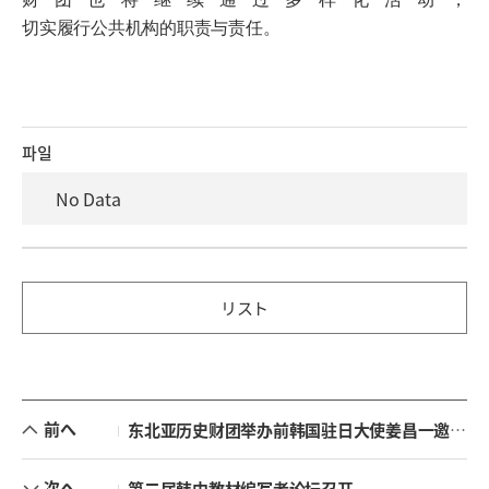
切实履行公共机构的职责与责任。
파일
No Data
リスト
前へ
东北亚历史财团举办前韩国驻日大使姜昌一邀请讲演会
次へ
第二届韩中教材编写者论坛召开