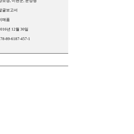
양보경, 이현군, 문상명
발굴보고서
비매품
2016년 12월 30일
978-89-6187-457-1