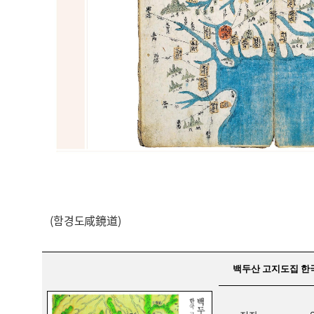
(함경도咸鏡道)
백두산 고지도집 한