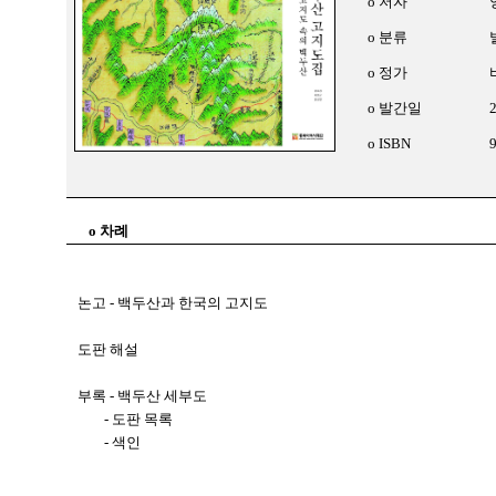
o 저자
o 분류
o 정가
o 발간일
o ISBN
o 차례
논고 - 백두산과 한국의 고지도
도판 해설
부록 - 백두산 세부도
- 도판 목록
- 색인