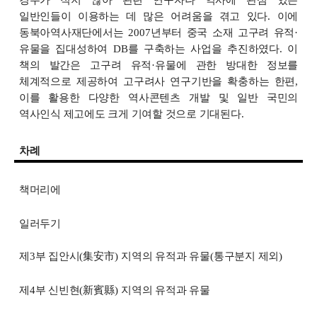
일반인들이 이용하는 데 많은 어려움을 겪고 있다
.
이에
동북아역사재단에서는
2007
년부터 중국 소재 고구려 유적
·
유물을 집대성하여
DB
를 구축하는 사업을 추진하였다
.
이
책의 발간은 고구려 유적
·
유물에 관한 방대한 정보를
체계적으로 제공하여 고구려사 연구기반을 확충하는 한편
,
이를 활용한 다양한 역사콘텐츠 개발 및 일반 국민의
역사인식 제고에도 크게 기여할 것으로 기대된다
.
차례
책머리에
일러두기
제
3
부 집안시
(
集安市
)
지역의 유적과 유물
(
통구분지 제외
)
제
4
부 신빈현
(
新賓縣
)
지역의 유적과 유물