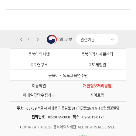
관련기관
동북아역사넷
동북아역사자료센터
독도연구소
독도체험관
동북아·독도교육연수원
이용약관
개인정보처리방침
이메일무단수집거부
사이트맵
주소
03739 서울시 서대문구 통일로 81 (미근동267) NH농협생명빌딩
전화번호
02-2012-6000
팩스
02-2012-6175
COPYRIGHT © 2023 동북아역사재단. ALL RIGHTS RESERVED.