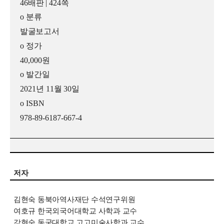
46
배판
| 424
쪽
o
분류
발굴보고서
o
정가
40,000
원
o
발간일
2021
년
11
월
30
일
o ISBN
978-89-6187-667-4
저자
김현숙 동북아역사재단 수석연구위원
여호규 한국외국어대학교 사학과 교수
강현숙 동국대학교 고고미술사학과 교수