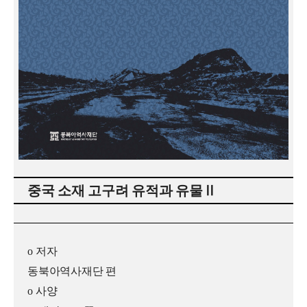
중국 소재 고구려 유적과 유물
Ⅱ
o
저자
동북아역사재단 편
o
사양