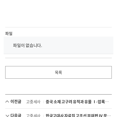
파일
파일이 없습니다.
목록
이전글
고중세사
중국 소재 고구려 유적과 유물 Ⅰ-압록강 중상류 1 환인
다음글
고중세사
한국고대사 자료집 고조선 부여편 Ⅳ 문집(상)