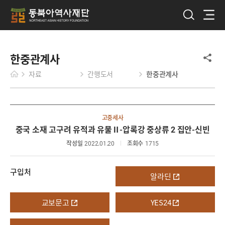
한중관계사
자료
간행도서
한중관계사
고중세사
중국 소재 고구려 유적과 유물Ⅱ-압록강 중상류 2 집안-신빈
작성일
2022.01.20
조회수
1715
구입처
알라딘
교보문고
YES24