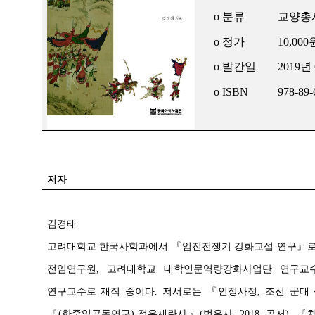
o 분류
교양총서
o 정가
10,000
o 발간일
2019년
o ISBN
978-89-
저자
김경태
고려대학교 한국사학과에서 『임진전쟁기 강화교섭 연구』로
전임연구원, 고려대학교 대학인문역량강화사업단 연구교
연구교수로 재직 중이다. 저서로는 『인정사정, 조선 군대 생
『(한중일공동연구) 정유재란사』(범우사, 2018, 공저), 『처음