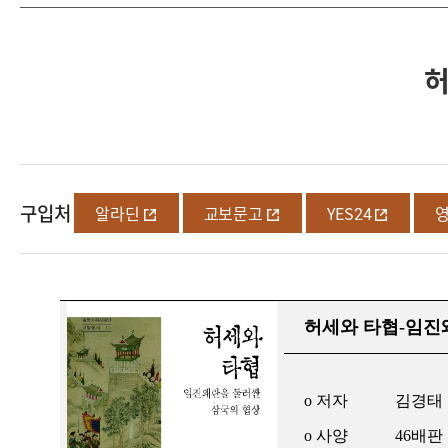
허
구입처
알라딘
교보문고
YES24
허세와 타협-임진
o 저자
김경태
o 사양
46배판 