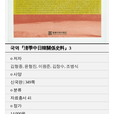
국역『淸季中日韓關係史料』3
o
저자
김형종, 윤형진, 이원준, 김창수, 조병식
o
사양
신국
판
| 349
쪽
o
분류
자료총서
41
o
정가
14,000
원