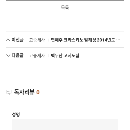
목록
이전글
고중세사
연해주 크라스키노 발해성 2014년도 발굴조사
다음글
고중세사
백두산 고지도집
독자리뷰
0
성명