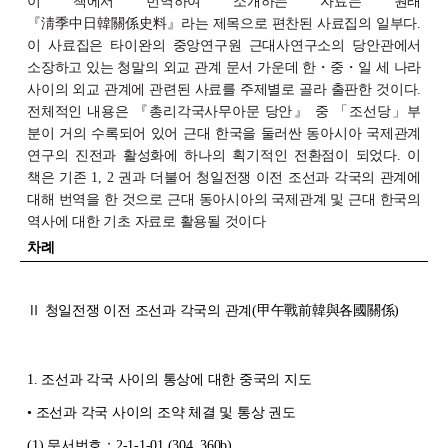
이 책에서 번역하여 소개하는 자료는 원래
『淸季中日韓關係史料』라는 제목으로 편찬된 사료집의 일부다.
이 사료집은 타이완의 중앙연구원 근대사연구소의 당안관에서
소장하고 있는 청말의 외교 관계 문서 가운데 한
・
중
・
일
세 나라
사이의 외교 관계에 관련된 사료를 주제별로 골라 출판한 것이다.
전체적인 내용은 『총리각국사무아문 당안』 중 「조선당」부
분이 거의 수록되어 있어 근대 한국을 둘러싼 동아시아 국제관계
연구의 진전과 활성화에 하나의 획기적인 전환점이 되었다. 이
책은 기존 1, 2 권과 더불어 청일전쟁 이전 조선과 각국의 관계에
대해 번역을 한 것으로 근대 동아시아의 국제관계 및 근대 한국의
역사에 대한 기초 자료로 활용될 것이다
차례
Ⅱ 청일전쟁 이전 조선과 각국의 관계(甲午戰前韓與各國關係)
1.
조선과 각국 사이의 통상에 대한 중국의 지도
• 조선과 각국 사이의 조약 체결 및 통상 권도
(1)
문서번호：2-1-1-01 (304, 360b)