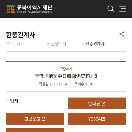
한중관계사
자료
간행도서
한중관계사
고중세사
국역『淸季中日韓關係史料』3
작성일
2016.10.14
조회수
3576
구입처
알라딘
교보문고
YES24