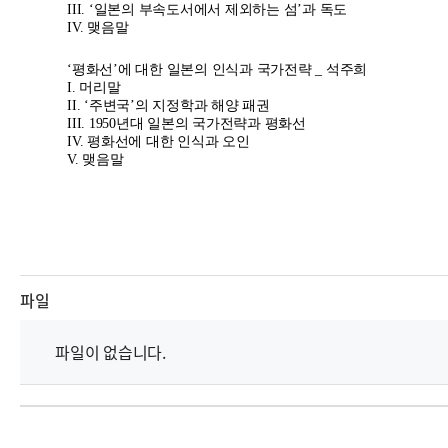
III.
‘일본의 부속도서에서 제외하는 섬’과 독도
IV.
맺음말
‘평화선’에 대한 일본의 인식과 국가전략 _ 석주희
I.
머리말
II.
‘주변국’의 지정학과 해양 패권
III. 1950
년대 일본의 국가전략과 평화선
IV.
평화선에 대한 인식과 오인
V.
맺음말
파일
파일이 없습니다.