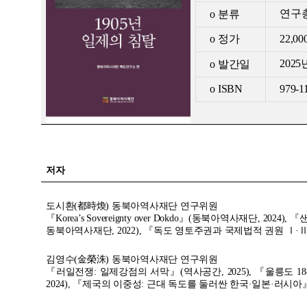
연구총
o
분류
o
정가
22,00
2025
o
발간일
o ISBN
979-1
저자
도시환(都時煥) 동북아역사재단 연구위원
『Korea’s Sovereignty over Dokdo』(동북아역사재단, 2
동북아역사재단, 2022), 『독도 영토주권과 국제법적 권원 Ⅰ·Ⅱ·Ⅲ』
김영수(金榮洙) 동북아역사재단 연구위원
『러일전쟁: 일제강점의 서막』(역사공간, 2025), 『울릉도 
2024), 『제국의 이중성: 근대 독도를 둘러싼 한국·일본·러시아』