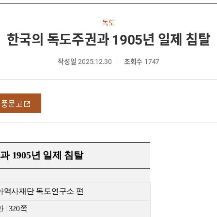
독도
한국의 독도주권과 1905년 일제 침탈
작성일
2025.12.30
조회수
1747
영풍문고
 1905년 일제 침탈
아역사재단 독도연구소 편
판
| 320
쪽