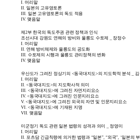
I.
머리말
II.
일본의 고유영토론
III.
일본 고유영토론의 독도 적용
IV.
맺음말
제2부 한국의 독도주권 관련 정책과 인식
조선시대 강원도 연해의 방비와 울릉도 수토제 _ 장정수
I.
머리말
II.
연해 방비체제와 울릉도의 공도화
III.
수토제의 시행과 울릉도 관리정책의 변화
IV.
맺음말
우산도가 그려진 정상기의 <동국대지도>의 지도학적 분석 _ 
I.
머리말
II. <
동국대지도>의 지도학사적 의미
III. <
동국대지도>에 그려진 자연지리요소
IV. <
동국대지도>에 그려진 인문지리요소
V. <
동국대지도>에 그려진 외국의 자연 및 인문지리요소
VI. <
동국대지도>에 기재된 지명
VII.
맺음말
미군정기 독도 관련 일본 법령의 성격과 의미 _ 정영미
I.
머리말
II.
포츠담 긴급칙령에 의거한 법령과 “일본”, “외국”, ‘일본의