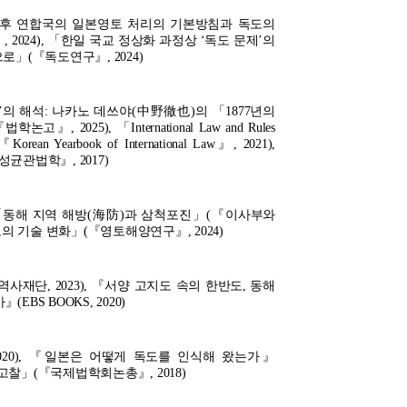
 「전후 연합국의 일본영토 처리의 기본방침과 독도의
 2024), 「한일 국교 정상화 과정상 ‘독도 문제’의
으로」(『독도연구』, 2024)
의 해석: 나카노 데쓰야(中野徹也)의 「1877년의
25), 「International Law and Rules
『Korean Yearbook of International Law』, 2021),
균관법학』, 2017)
, 「동해 지역 해방(海防)과 삼척포진」(『이사부와
의 기술 변화」(『영토해양연구』, 2024)
재단, 2023), 『서양 고지도 속의 한반도, 동해
BS BOOKS, 2020)
020), 『일본은 어떻게 독도를 인식해 왔는가』
 고찰」(『국제법학회논총』, 2018)