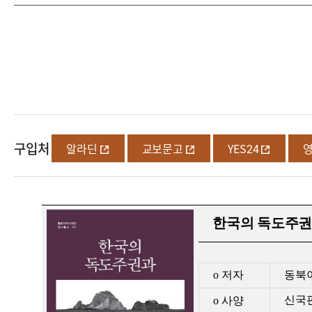
구입처
알라딘
교보문고
YES24
한국의 독도주권과
o
저자
동북
신국
o
사양