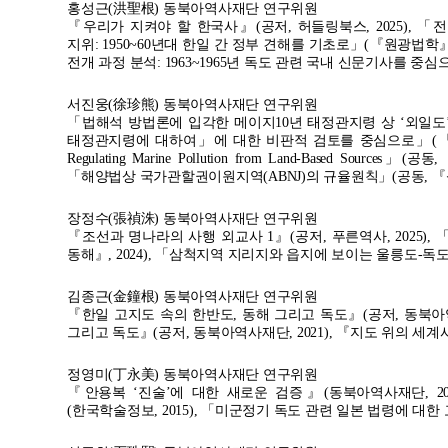
홍성근(洪聖根) 동북아역사재단 연구위원
『우리가 지켜야 할 한국사』(공저, 허들링북스, 2025),
지위: 1950~60년대 한일 간 정부 견해를 기초로」(『원광법학』,
전개 과정 분석: 1963~1965년 독도 관련 국내 신문기사를 중심
서진웅(徐珍熊) 동북아역사재단 연구위원
「법해석 방법론에 입각한 메이지10년 태정관지령 상 ‘외일도’
태정관지령에 대하여」에 대한 비판적 검토를 중심으로」(『법학논고』, 20
Regulating Marine Pollution from Land-Based Sources」(공동, 
「해양법상 국가관할권이원지역(ABNJ)의 규율원칙」(공동, 『성
장정수(張禎洙) 동북아역사재단 연구위원
『조선과 명나라의 사행 외교사 1』(공저, 푸른역사, 2025)
동해』, 2024), 「삼척지역 지리지와 읍지에 보이는 울릉도-독도
김종근(金鐘根) 동북아역사재단 연구위원
『한일 고지도 속의 한반도, 동해 그리고 독도』(공저, 동북아역사
그리고 독도』(공저, 동북아역사재단, 2021), 『지도 위의 세계사』(E
정영미(丁永美) 동북아역사재단 연구위원
『안용복 ‘진술’에 대한 새로운 검증』(동북아역사재단, 2
(한국학술정보, 2015), 「미군정기 독도 관련 일본 법령에 대한