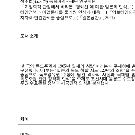
석주희(石珠熙) 동북아역사재단 연구위원
「지정학적 관점에서 바라본 ‘평화선’에 대한 일본의 인식」(『영
해양정책과 어업문제를 둘러싼 인식과 대응」 (『영토해양연구』, 
지자체·민간단체를 중심으로」(『일본공간』, 2021)
도서
소개
‘한국의 독도주권과 1905년 일제의 침탈’이라는 대주제하에 총
구성했다. 제1부는 ‘일본의 독도 침탈 시도 120년의 조명’을 
중심으로 독도영유권 주장에 담긴 역사적 사실과 국제법 법
독도주권 관련 정책과 인식’을 주제로 조선시대 울릉도 수토
주권 수호관련 정책과 시공간적 인식을 분석했다.
차례
발간사