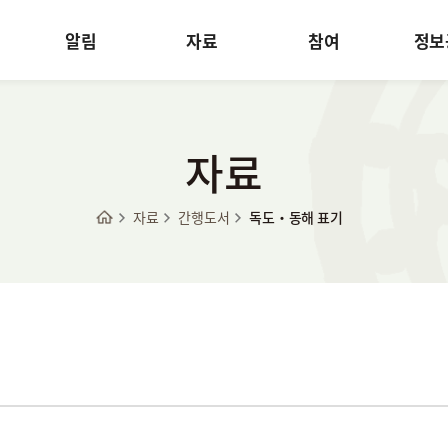
알림
자료
참여
정보
자료
자료
간행도서
독도·동해 표기