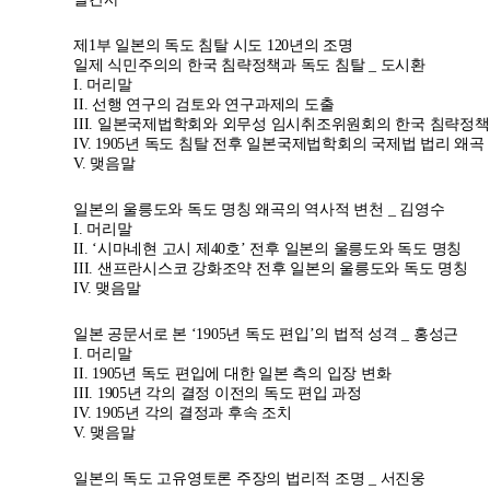
제1부 일본의 독도 침탈 시도 120년의 조명
일제 식민주의의 한국 침략정책과 독도 침탈 _ 도시환
I.
머리말
II.
선행 연구의 검토와 연구과제의 도출
III.
일본국제법학회와 외무성 임시취조위원회의 한국 침략정책
IV. 1905
년 독도 침탈 전후 일본국제법학회의 국제법 법리 왜곡
V.
맺음말
일본의 울릉도와 독도 명칭 왜곡의 역사적 변천 _ 김영수
I.
머리말
II.
‘시마네현 고시 제40호’ 전후 일본의 울릉도와 독도 명칭
III.
샌프란시스코 강화조약 전후 일본의 울릉도와 독도 명칭
IV.
맺음말
일본 공문서로 본 ‘1905년 독도 편입’의 법적 성격 _ 홍성근
I.
머리말
II. 1905
년 독도 편입에 대한 일본 측의 입장 변화
III. 1905
년 각의 결정 이전의 독도 편입 과정
IV. 1905
년 각의 결정과 후속 조치
V.
맺음말
일본의 독도 고유영토론 주장의 법리적 조명 _ 서진웅