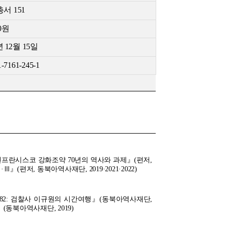
서 151
0
원
년
12
월
15
일
1-7161-245-1
024), 『샌프란시스코 강화조약 70년의 역사와 과제』(편저,
(편저, 동북아역사재단, 2019·2021·2022)
1882: 검찰사 이규원의 시간여행』(동북아역사재단,
(동북아역사재단, 2019)