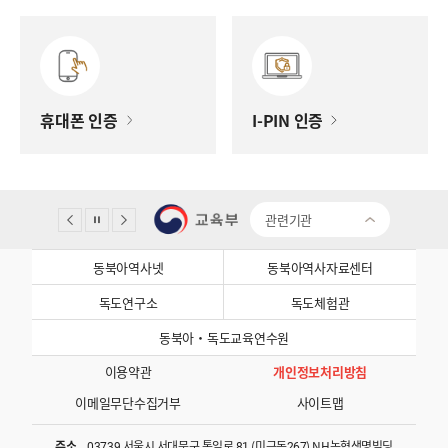
휴대폰 인증
I-PIN 인증
관련기관
동북아역사넷
동북아역사자료센터
독도연구소
독도체험관
동북아·독도교육연수원
이용약관
개인정보처리방침
이메일무단수집거부
사이트맵
주소
03739 서울시 서대문구 통일로 81 (미근동267) NH농협생명빌딩