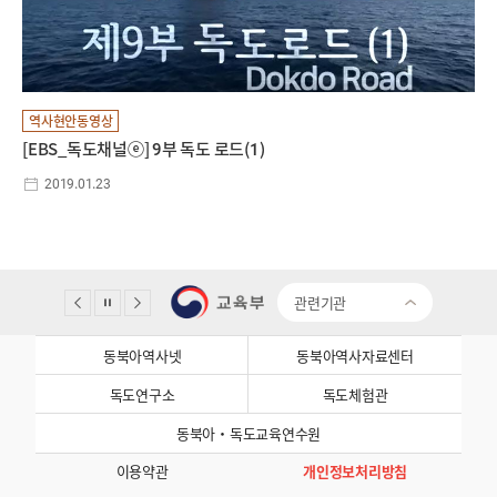
역사현안동영상
[EBS_독도채널ⓔ] 9부 독도 로드(1)
2019.01.23
관련기관
동북아역사넷
동북아역사자료센터
독도연구소
독도체험관
동북아·독도교육연수원
이용약관
개인정보처리방침