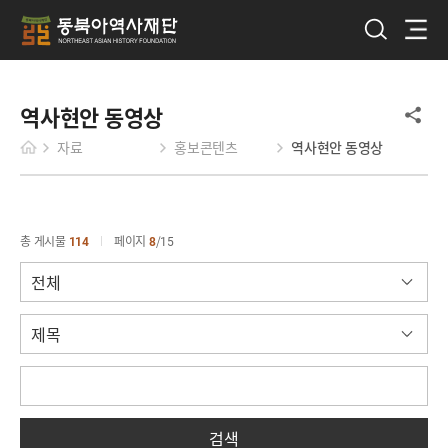
역사현안 동영상
자료
홍보콘텐츠
역사현안 동영상
총 게시물
114
페이지
8
15
검색