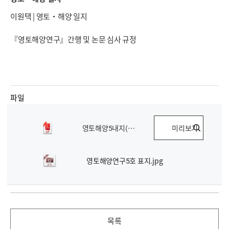
이원택 | 영토·해양 일지
『영토해양연구』간행 및 논문 심사 규정
파일
영토해양5내지(워터마크).pdf
미리보기
영토해양연구5호 표지.jpg
목록