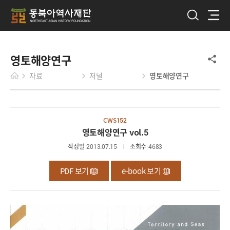
영토해양연구
자료
저널
영토해양연구
CWS152
영토해양연구 vol.5
작성일
2013.07.15
조회수
4683
PDF 보기
e-book 보기