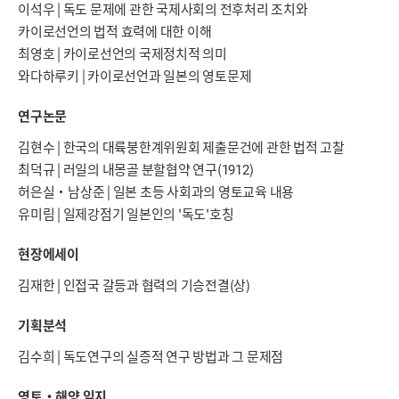
이석우 | 독도 문제에 관한 국제사회의 전후처리 조치와
카이로선언의 법적 효력에 대한 이해
최영호 | 카이로선언의 국제정치적 의미
와다하루키 | 카이로선언과 일본의 영토문제
연구논문
김현수 | 한국의 대륙붕한계위원회 제출문건에 관한 법적 고찰
최덕규 | 러일의 내몽골 분할협약 연구(1912)
허은실·남상준 | 일본 초등 사회과의 영토교육 내용
유미림 | 일제강점기 일본인의 '독도'호칭
현장에세이
김재한 | 인접국 갈등과 협력의 기승전결(상)
기획분석
김수희 | 독도연구의 실증적 연구 방법과 그 문제점
영토·해양 일지