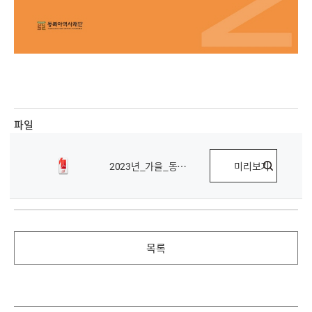
파일
2023년_가을_동북아포커스_6호_.pdf
미리보기
목록