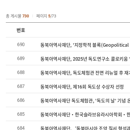
총 게시물
730
페이지
5
73
번호
690
동북아역사재단, '지정학적 블록(Geopolitica
689
동북아역사재단, 2025년 독도연구소 콜로키움 
688
동북아역사재단, 독도체험관 전면 리뉴얼 후 재
687
동북아역사재단, 제16회 독도상 수상자 선정
686
동북아역사재단 독도체험관, '독도의 날' 기념 
685
동북아역사재단·한국슬라브유라시아학회·한국유
684
동북아역사재단,‘동북아시아 조약 질서 형성과