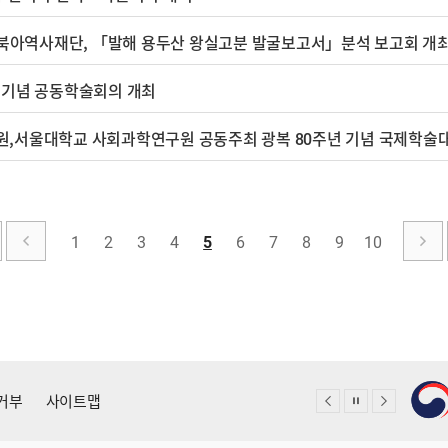
동북아역사재단, 「발해 용두산 왕실고분 발굴보고서」분석 보고회 개최
 기념 공동학술회의 개최
1
2
3
4
5
6
7
8
9
10
거부
사이트맵