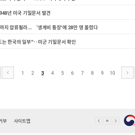
948년 미국 기밀문서 발견
까지 압류될라... ‘생계비 통장'에 28만 명 몰렸다
독도는 한국의 일부"‥미군 기밀문서 확인
1
2
3
4
5
6
7
8
9
10
거부
사이트맵