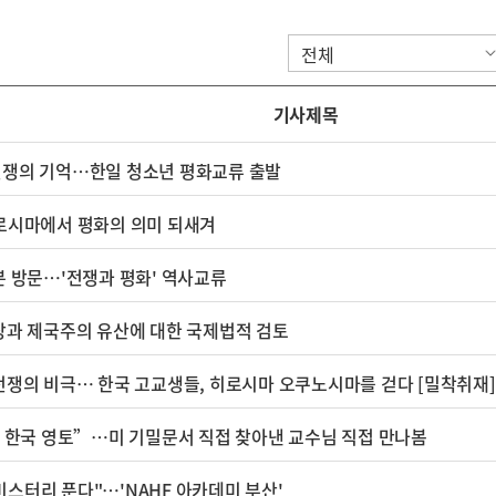
기사제목
쟁의 기억…한일 청소년 평화교류 출발
로시마에서 평화의 의미 되새겨
본 방문…'전쟁과 평화' 역사교류
장과 제국주의 유산에 대한 국제법적 검토
전쟁의 비극… 한국 고교생들, 히로시마 오쿠노시마를 걷다 [밀착취재]
한 한국 영토”…미 기밀문서 직접 찾아낸 교수님 직접 만나봄
스터리 푼다"…'NAHF 아카데미 부산'