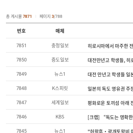
총 게시물
7871
페이지
3
788
번호
매체
7851
충청일보
히로시마에서 마주한 전
7850
중도일보
대전만년고 학생들, 히
7849
뉴스1
대전 만년고 학생들 일
7848
K스피릿
일본의 독도 영유권 주
7847
세계일보
평화로운 토끼섬 아래 
7846
KBS
[크랩] “독도는 명확
7845
뉴스1
"허왕후·광개토왕비 미