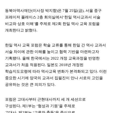
동북아역사재단
(
이사장 박지향
)
은
7
월
25
일
(금
),
서울 중구
프레이저 플레이스
2
층 회의실에서
‘
한일 역사교과서 서술
비교와 상호 이해
’
를 주제로 제
2
회
한일 역사 교육 포럼
을
개최한다고 밝혔다
.
한일 역사 교육 포럼은 학술 교류를 통해 한일 간 역사 교과서
서술 차이에 관한 이해를 높이고 협력 기반을 마련하고자
기획됐다
.
올해 한국에서는
2022
개정 교육과정을 반영한
교과서가 처음 적용된다
.
일본도
2018
년 개정된
학습지도요령에 따라 역사교육 변화가 본격화되고 있다
.
이런
중요한 시기에 양국의 교과서 집필진이 만나 서로의 고민을
공유하는 것은 큰 의의가 있다
.
포럼은 고대사부터 근현대사까지 세 개 세션으로
구성된다
.
제
1
부는
‘
형성과 기원
’
을 주제로
고대사
,
제
2
부는
‘
교류와 충돌
’
을 중심으로