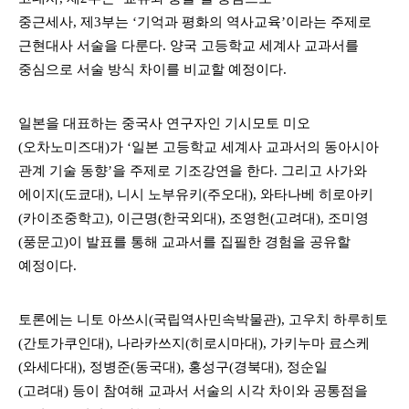
중근세사
,
제
3
부는
‘
기억과 평화의 역사교육
’
이라는 주제로
근현대사 서술을 다룬다
.
양국 고등학교 세계사 교과서를
중심으로 서술 방식 차이를 비교할 예정이다
.
일본을 대표하는 중국사 연구자인 기시모토 미오
(
오차노미즈대
)
가
‘
일본 고등학교 세계사 교과서의 동아시아
관계 기술 동향
’
을 주제로 기조강연을 한다
.
그리고 사가와
에이지
(
도쿄대
),
니시 노부유키
(
주오대
),
와타나베 히로아키
(
카이조중학고
),
이근명
(
한국외대
),
조영헌
(
고려대
),
조미영
(
풍문고
)
이 발표를 통해 교과서를 집필한 경험을 공유할
예정이다
.
토론에는 니토 아쓰시
(
국립역사민속박물관
),
고우치 하루히토
(
간토가쿠인대
),
나라카쓰지
(
히로시마대
),
가키누마 료스케
(
와세다대
),
정병준
(
동국대
),
홍성구
(
경북대
),
정순일
(
고려대
)
등이 참여해 교과서 서술의 시각 차이와 공통점을