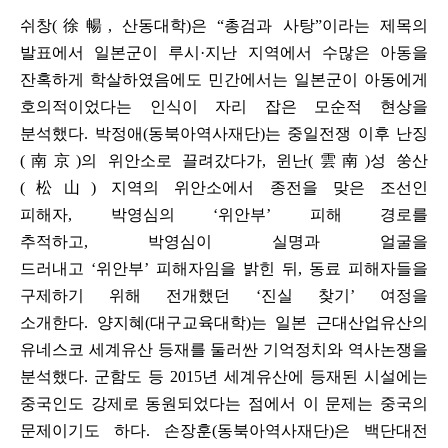
쉬창
(
徐暢
,
산동대학
)
은
“
총검과 사탕
”
이라는 제목의
발표에서 일본군이 루시
·
지난 지역에서 수많은 아동을
잔혹하게 학살하였음에도 민간에서는 일본군이 아동에게
호의적이었다는 인식이 자리 잡은 모순적 현상을
분석했다
.
박정애
(
동북아역사재단
)
는 중일전쟁 이후 난징
(
南京
)
의 위안소로 끌려갔다가
,
윈난
(
雲南
)
성 쑹산
(
松山
)
지역의 위안소에서 종전을 맞은 조선인
피해자
,
박영심의
‘
위안부
’
피해 경로를
추적하고
,
박영심이 실명과 얼굴을
드러내고
‘
위안부
’
피해자임을 밝힌 뒤
,
동료 피해자들을
구제하기 위해 전개했던
‘
진실 찾기
’
여정을
소개한다
.
양지혜
(
대구교육대학
)
는 일본 근대산업유산의
유네스코 세계유산 등재를 둘러싼 기억정치와 역사논쟁을
분석했다
.
군함도 등
2015
년 세계유산에 등재된 시설에는
중국인도 강제로 동원되었다는 점에서 이 문제는 중국의
문제이기도 하다
.
손장훈
(
동북아역사재단
)
은 백단대전