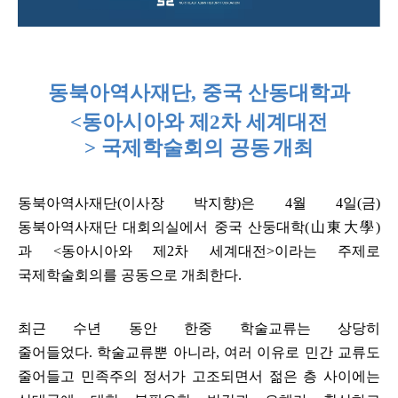
동북아역사재단
,
중국 산동대학과
<
동아시아와 제
2
차 세계대전
>
국제학술회의 공동
개최
동
북아역사재단
(
이사장 박지향
)
은
4
월
4
일(금)
동북아역사재단 대회의실에서
중국 산둥대학
(
山東大學
)
과
<
동아시아와 제
2
차 세계대전
>
이라는 주제로
국제학술회의를 공동으로 개최한다
.
최근 수년 동안 한중 학술교류는 상당히
줄어들었다
.
학술교류뿐 아니라
,
여러 이유로 민간 교류도
줄어들고 민족주의 정서가 고조되면서 젊은 층 사이에는