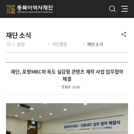
재단 소식
알림
재단활동
재단 소식
재단, 포항MBC와 독도 실감형 콘텐츠 제작 사업 업무협약
체결
조회수
3040