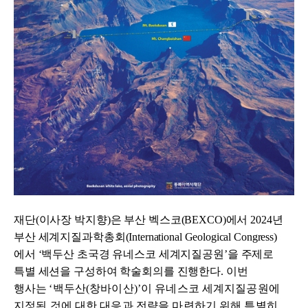
재단
(
이사장 박지향
)
은 부산 벡스코
(BEXCO)
에서 2024년
부산
세계지질과학총회
(International Geological Congress)
에서
‘백두산
초국경 유네스코 세계지질공원
’
을 주제로
특별 세션을 구성하여 학술회의를 진행한다
. 이번
행사는
‘
백두산
(
창바이산
)’
이 유네스코 세계지질공원에
지정된 것에 대한 대응과 전략을 마련하기 위해 특별히