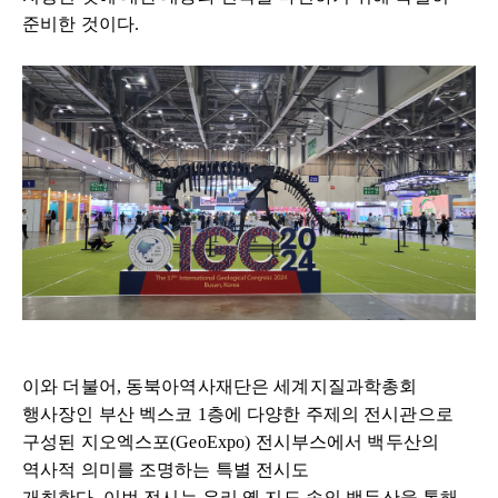
준비한 것이다
.
이와 더불어
,
동북아역사재단은 세계지질과학총회
행사장인 부산 벡스코
1
층에 다양한 주제의 전시관으로
구성된 지오엑스포
(GeoExpo)
전시부스에서 백두산의
역사적 의미를 조명하는 특별 전시도
개최한다
.
이번
전시는 우리 옛 지도 속의 백두산을 통해