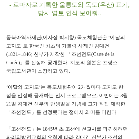
-
로마자로 기록한 울릉도와 독도
(
우산
)
표기
,
당시 영토 인식 보여줘
..
동북아역사재단
(
이사장 박지향
)
독도체험관은
‘
이달의
고지도
’
로 한국인 최초의 가톨릭 사제인 김대건
(1821~1846)
신부가 제작한
「
조선전도
(Carte de la
Corée)
」
를 선정해 공개한다
.
지도의 원본은 프랑스
국립도서관이 소장하고 있다
.
‘
이달의 고지도
’
는 독도체험관이
2
개월마다 고지도 한
점을 선정해 공개하는 전시 프로그램으로
,
이번에는
8
월
21
일 김대건 신부의 탄생일을 기념해 그가 직접 제작한
「
조선전도
」
를 선정했다는 점에서 의미를 더한다
.
「
조선전도
」
는
1845
년 초 조선에 선교사를 파견하려던
파리외방전교회의 요청에 따라 김대건 신부가 조선의