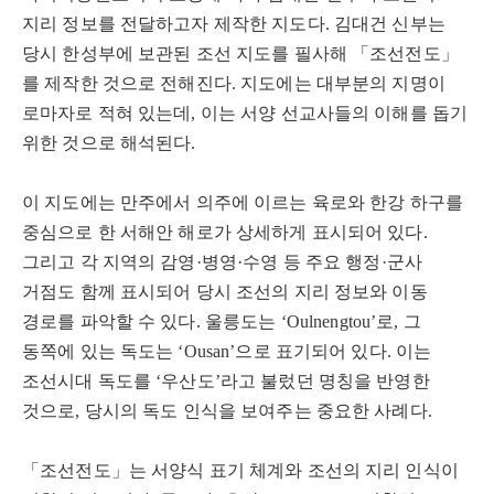
지리 정보를 전달하고자 제작한 지도다
.
김대건 신부는
당시 한성부에 보관된 조선 지도를 필사해
「
조선전도
」
를 제작한 것으로 전해진다
.
지도에는 대부분의 지명이
로마자로 적혀 있는데
,
이는 서양 선교사들의 이해를 돕기
위한 것으로 해석된다
.
이 지도에는 만주에서 의주에 이르는 육로와 한강 하구를
중심으로 한 서해안 해로가 상세하게 표시되어 있다
.
그리고 각 지역의 감영
·
병영
·
수영 등 주요 행정
·
군사
거점도 함께 표시되어 당시 조선의 지리 정보와 이동
경로를 파악할 수 있다
.
울릉도는
‘
Oulnengtou
’
로
,
그
동쪽에 있는 독도는
‘Ousan’
으로 표기되어 있다
.
이는
조선시대 독도를
‘
우산도
’
라고 불렀던 명칭을 반영한
것으로
,
당시의 독도 인식을 보여주는 중요한 사례다
.
「
조선전도
」
는 서양식 표기 체계와 조선의 지리 인식이