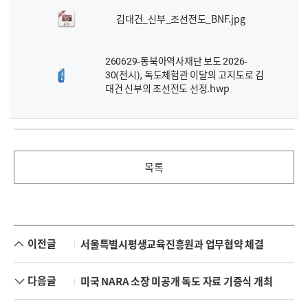
김대건_신부_조선전도_BNF.jpg
260629-동북아역사재단 보도 2026-
30(전시), 독도체험관 이달의 고지도로 김
대건 신부의 조선전도 선정.hwp
목록
이전글
서울특별시평생교육진흥원과 업무협약 체결
다음글
미국 NARA 소장 미공개 독도 자료 기증식 개최