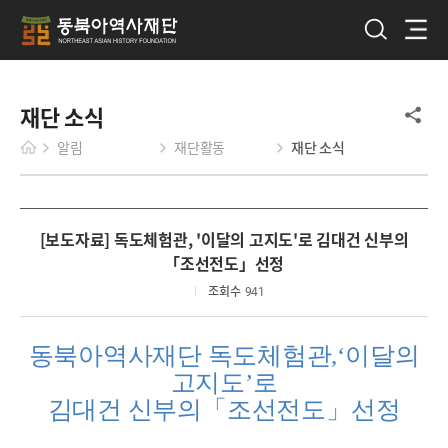
재단 소식
알림
재단활동
재단 소식
[보도자료] 독도체험관, '이달의 고지도'로 김대건 신부의
「조선전도」선정
조회수
941
동북아역사재단 독도체험관
,‘
이달의
고지도
’
로
김대건 신부의
「
조선전도
」
선정