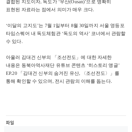
결합된 지도이자
,
독도가
‘
우산
(Ousan)’
으로 명확히
표현된 자료라는 점에서 의미가 매우 크다
.
‘
이달의 고지도
’
는
7
월
1
일부터
8
월
30
일까지 서울 영등포
타임스퀘어 내 독도체험관
‘
독도의 역사
’
코너에서 관람할
수 있다
.
아울러 김대건 신부의
「
조선전도
」
에 대한 자세한
내용은 동북아역사재단 유튜브 콘텐츠
‘
히스토리 앵글
’
EP.20
「
김대건 신부의 숨겨진 유산
,
〈
조선전도
〉」
를
통해 확인할 수 있으며
,
전시 관람의 이해를 돕는다
.
파일