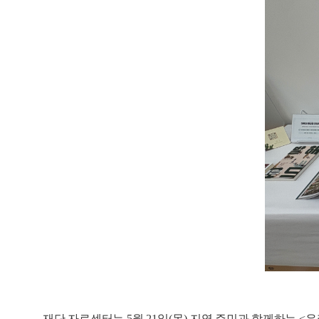
재단 자료센터는
5
월
21
일
(
목
)
지역 주민과 함께하는
<
우