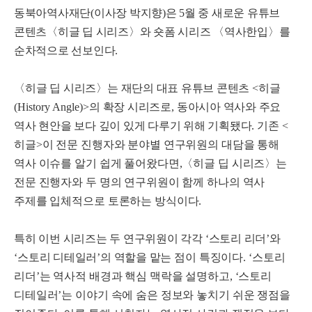
동북아역사재단
(
이사장 박지향
)
은
5
월 중 새로운 유튜브
콘텐츠
〈
히글 딥 시리즈
〉
와 숏폼 시리즈
〈
역사한입
〉
를
순차적으로 선보인다
.
〈
히글 딥 시리즈
〉
는 재단의 대표 유튜브 콘텐츠
<
히글
(History Angle)>
의 확장 시리즈로
,
동아시아 역사와 주요
역사 현안을 보다 깊이 있게 다루기 위해 기획
됐다
.
기존
<
히글
>
이 전문 진행자와 분야별 연구위원의 대담을 통해
역사 이슈를 알기 쉽게 풀어왔다면
,
〈
히글 딥 시리즈
〉
는
전문 진행자와 두 명의 연구위원이 함께 하나의 역사
주제를 입체적으로 토론하는 방식이다
.
특히 이번 시리즈는 두 연구위원이 각각
‘
스토리 리더
’
와
‘
스토리 디테일러
’
의 역할을
맡는 점이 특징이다
. ‘
스토리
리더
’
는 역사적 배경과 핵심 맥락을 설명하고
, ‘
스토리
디테일러
’
는 이야기 속에 숨은 정보와 놓치기 쉬운 쟁점을