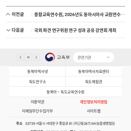
이전글
종합교육연수원, 2026년도 동아시아사 교원연수 운영
다음글
국외 파견 연구위원 연구 성과 공유 강연회 개최
관련기관
동북아역사넷
동북아역사자료센터
독도연구소
독도체험관
동북아·독도교육연수원
이용약관
개인정보처리방침
이메일무단수집거부
사이트맵
주소
03739 서울시 서대문구 통일로 81 (미근동267) NH농협생명빌딩