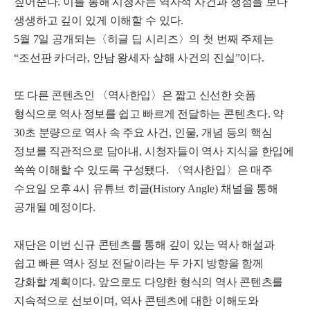
짚어준다
.
이를 통해 시청자는 역사적 사건과 쟁점을 보다
생생하고 깊이 있게 이해할 수 있다
.
5
월
7
일 공개되는
〈
히글 딥 시리즈
〉
의 첫 번째 주제는
“
조선판 카더라
,
안남 왕세자 살해 사건의 진실
”
이다
.
또 다른 콘텐츠인
〈
역사한입
〉
은 짧고 신선한 숏폼
형식으로 역사 정보를 쉽고 빠르게 전달
하는 콘텐츠다
.
약
30
초 분량으로 역사 속 주요 사건
,
인물
,
개념 등의 핵심
정보를 직관적으로 담아내
,
시청자들이 역사 지식을 한입에
쏙쏙 이해할 수 있도록 구성됐다
.
〈
역사한입
〉
은 매주
수요일 오후
4
시 유튜브 히글
(History Angle)
채널을 통해
공개될 예정이다
.
재단은 이번 신규 콘텐츠를 통해 깊이 있는 역사 해설과
쉽고 빠른 역사 정보 전달이라는 두 가지 방향을 함께
강화할 계획이다
.
앞으로도 다양한 형식의 역사 콘텐츠를
지속적으로 선보이며
,
역사 콘텐츠에 대한 이해도와