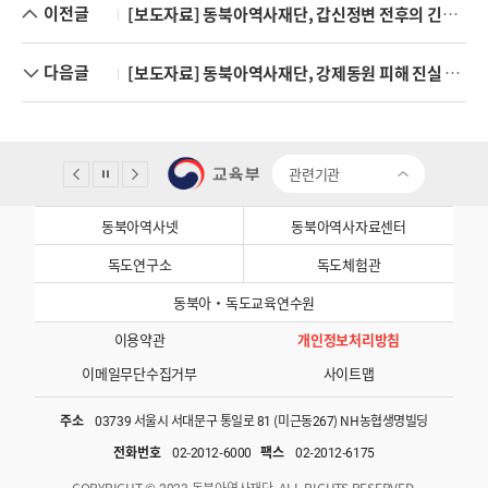
이전글
[보도자료] 동북아역사재단, 갑신정변 전후의 긴박한 순간을 생생하게 기록한 청나라 외교문서 -『국역 청계중일한관계사료 7』발간
다음글
[보도자료] 동북아역사재단, 강제동원 피해 진실 조명과 유골 봉환 노력을 알리는 유튜브 영상 공개(히스토리 앵글)
관련기관
동북아역사넷
동북아역사자료센터
독도연구소
독도체험관
동북아·독도교육연수원
이용약관
개인정보처리방침
이메일무단수집거부
사이트맵
주소
03739 서울시 서대문구 통일로 81 (미근동267) NH농협생명빌딩
전화번호
02-2012-6000
팩스
02-2012-6175
COPYRIGHT © 2023 동북아역사재단. ALL RIGHTS RESERVED.