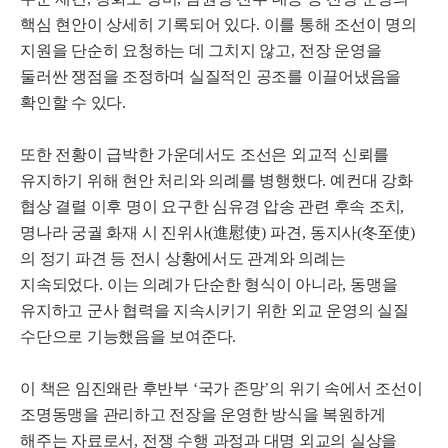
핵심 현안이 상세히 기록되어 있다
.
이를 통해 조선이 명의
지원을 단순히 요청하는 데 그치지 않고
,
전장 운영을
둘러싼 쟁점을 조정하며 실질적인 공조를 이끌어냈음을
확인할 수 있다
.
또한 전황이 급박한 가운데서도 조선은 외교적 신뢰를
유지하기 위해 현안 처리와 의례를 병행했다
.
예컨대 강화
협상 결렬 이후 명이 요구한 심유경 압송 관련 후속 조치
,
명나라 궁궐 화재 시 진위사
(
進慰使
)
파견
,
동지사
(
冬至使
)
의 정기 파견 등 전시 상황에서도 관계와 의례는
지속되었다
.
이는 의례가 단순한 형식이 아니라
,
동맹을
유지하고 군사 협력을 지속시키기 위한 외교 운영의 실질
수단으로 기능했음을 보여준다
.
이 책은 임진왜란 후반부
‘
국가 존망
’
의 위기 속에서 조선이
조명동맹을 관리하고 전장을 운영한 방식을 복원하게
해주는 자료로서
,
전쟁 수행 과정과 대명 외교의 실상을