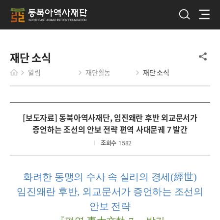
재단 소식
알림
재단활동
재단 소식
[보도자료] 동북아역사재단, 임진왜란 후반 외교문서가
증언하는 조선의 안보 전략 편역 사대문궤 7 발간
조회수
1582
화려한 동맹의 수사 속 실리의 경세
(
經世
)
임진왜란 후반
,
외교문서가 증언하는 조선의
안보 전략