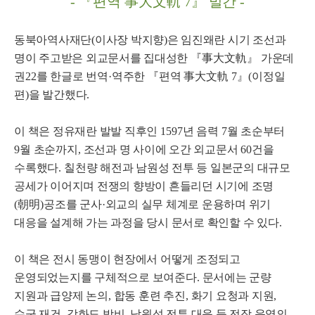
-
『
편역
事大文軌
7
』
발간
-
동북아역사재단
(
이사장 박지향
)
은 임진왜란 시기 조선과
명이 주고받은 외교문서를 집대성한
『
事大文軌
』
가운데
권
22
를 한글로 번역
·
역주한
『
편역
事大文軌
7
』
(
이정일
편
)
을 발간했다
.
이 책은 정유재란 발발 직후인
1597
년 음력
7
월 초순부터
9
월 초순까지
,
조선과 명 사이에 오간 외교문서
60
건을
수록했다
.
칠천량 해전과 남원성 전투 등 일본군의 대규모
공세가 이어지며 전쟁의 향방이 흔들리던 시기에 조명
(
朝明
)
공조를 군사
·
외교의 실무 체계로 운용하며 위기
대응을 설계해 가는 과정을 당시 문서로 확인할 수 있다
.
이 책은 전시 동맹이 현장에서 어떻게 조정되고
운영되었는지를 구체적으로 보여준다
.
문서에는 군량
지원과 급양제 논의
,
합동 훈련 추진
,
화기 요청과 지원
,
수군 재건
,
강화도 방비
,
남원성 전투 대응 등 전장 운영의