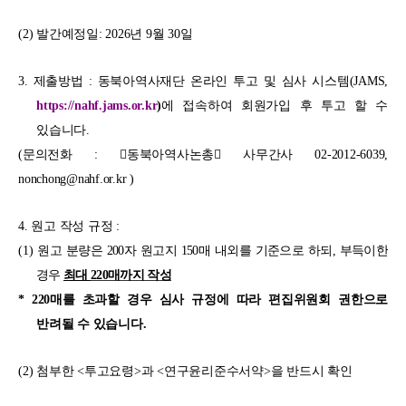
(2)
발간예정일
: 2026
년
9
월
30
일
3.
제출방법
:
동북아역사재단 온라인 투고 및 심사 시스템
(JAMS,
https://nahf.jams.or.kr
)
에 접속하여 회원가입 후 투고 할 수
있습니다
.
(
문의전화
:
󰡔
동북아역사논총
󰡕
사무간사
02-2012-6039,
nonchong@nahf.or.kr )
4.
원고 작성 규정
:
(1)
원고 분량은
200
자 원고지
150
매 내외를 기준으로 하되
,
부득이한
경우
최대
220
매까지 작성
* 220
매를 초과할 경우 심사 규정에 따라 편집위원회 권한으로
반려될 수 있습니다
.
(2)
첨부한
<
투고요령
>
과
<
연구윤리준수서약
>
을 반드시 확인