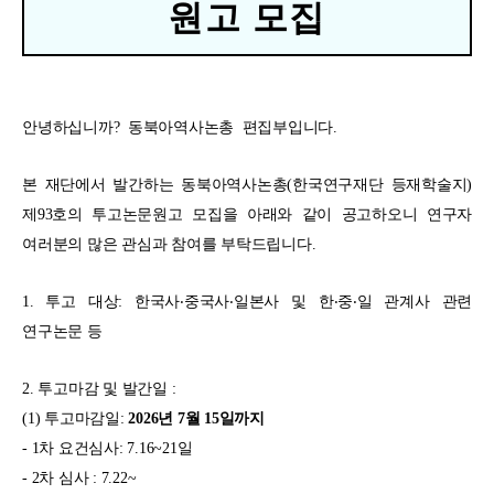
원고 모집
안녕하십니까
?
동북아역사논총
편집부입니다
.
본 재단에서 발간하는
동북아역사논총
(
한국연구재단 등재학술지
)
제
93
호의 투고논문원고 모집을 아래와 같이 공고하오니 연구자
여러분의 많은 관심과 참여를 부탁드립니다
.
1.
투고 대상
:
한국사
‧
중국사
‧
일본사
및 한
‧
중
‧
일
관계사 관련
연구논문 등
2.
투고마감 및 발간일
:
(1)
투고마감일
:
2026
년
7
월
15
일까지
- 1
차 요건심사
: 7.16~21
일
- 2
차 심사
: 7.22~