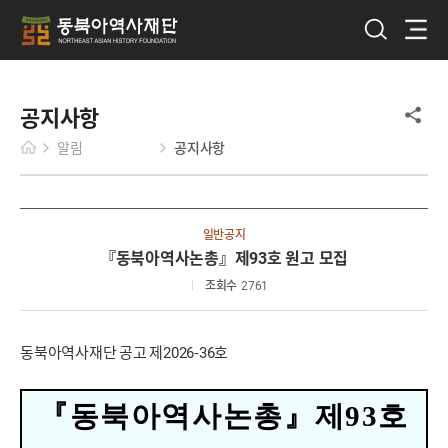
공지사항
알림
공지사항
일반공지
『동북아역사논총』제93호 원고 모집
조회수
2761
동북아역사재단 공고 제2026-36호
『
동북아역사논총
』
제93호