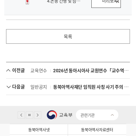
4.논총 간행 및 심사 내규(2026.2.13 개정).pdf
미리보기
목록
이전글
교육연수
2026년 동아시아사 교원연수「교수역량 Bulk Up 1·2기」 참가자 모집 공고
다음글
일반공지
동북아역사재단 임직원 사칭 사기 주의 안내
관련기관
동북아역사넷
동북아역사자료센터