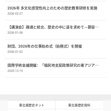
2026年 多文化感受性向上のための歴史教育研修を実施
2026-02-27
【講演会】疎通と統合、歴史の中に道を求めて—鄭容相（チョン・ヨンサン）事務総長
2026-01-08
財団、2026年の仕事始め式（始務式）を開催
2026-01-02
国際学術会議開催：「植民地支配政策研究の東アジア的課題――『日帝侵奪史』編纂事業」
2025-12-19
東北亜歴史ネット
東北亜歴史資料