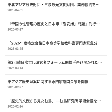
東北アジア歴史財団・三陟観光文化財団、業務協約を締結
2026-04-01
『帝国の性管理の歴史と日本軍「慰安婦」問題』刊行記念ブックトーク開催
2026-03-27
「2026年度検定合格日本高等学校教科書専門家緊急分析セミナー」開催
2026-03-25
第2回韓日次世代研究者フォーラム開催――「再び開かれた韓日対話の窓」
2026-03-13
東アジア歴史懸案に関する専門家諮問会議を開催
2026-02-27
「歴史的文献から見た独島」— 独島研究所 学術会議を開催
2026-02-26