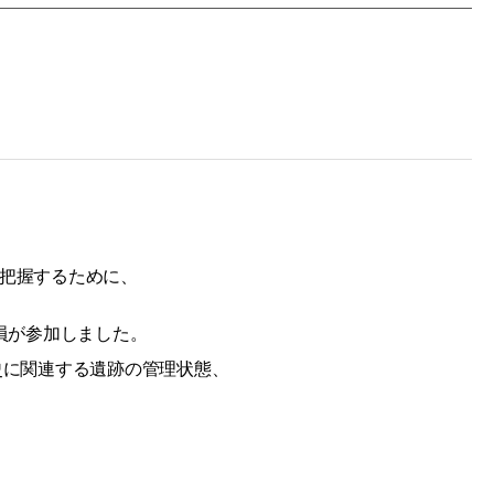
把握するために、
員が
参
加しました。
史に
関
連する遺跡の管理
状態
、