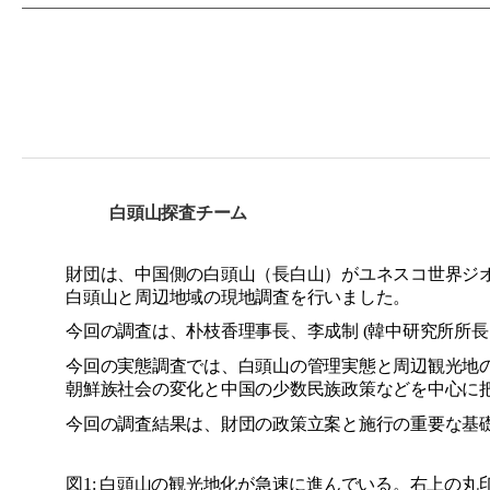
白頭山探査チ
ー
ム
財
団
は、中
国
側の白頭山（長白山）がユネスコ世界ジ
白頭山と周
辺
地域の現地調査を行いました。
今回の調査は、朴枝香理事長、李成
制
(
韓中
研
究所所長
今回の
実
態調査では、白頭山の管理
実
態と周
辺観
光地
朝鮮族社
会
の
変
化と中
国
の少
数
民族政策などを中心に
今回の調査結果は、財
団
の政策立案と施行の重要な基
図
1:
白頭山の
観
光地化が急速に進んでいる。右上の丸