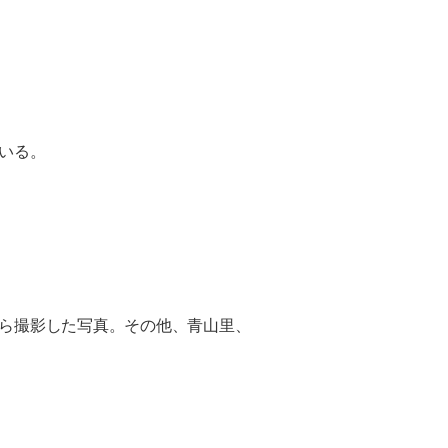
いる。
ら撮影した
写真
。その他、
青
山里、