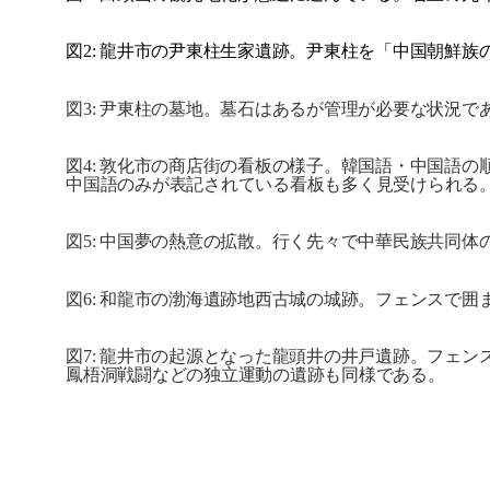
図
2:
龍井市の尹東柱生家遺跡。尹東柱を「中
国
朝鮮族
図
3:
尹東柱の墓地。墓石はあるが管理が必要な
状
況で
図
4:
敦化市の商店街の看板の
様
子。韓
国
語
・
中
国
語の
中
国
語のみが表記されている看板も多く見受けられる
図
5:
中
国
夢の熱意の
拡
散。行く先
々
で中華民族共同体
図
6:
和龍市の渤海遺跡地西古城の城跡。フェンスで
囲
図
7:
龍井市の起源となった龍頭井の井
戸
遺跡。フェン
鳳梧洞
戦闘
などの
独
立運動の遺跡も同
様
である
。