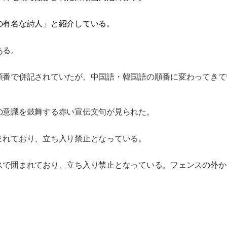
の有名な詩人」と紹介している。
ある。
順番で
併
記されていたが、中
国
語
・
韓
国
語の順番に
変
わってきて
。
の意識を鼓舞する赤い宣
伝
文句が見られた。
まれており、立ち入り禁止となっている。
スで
囲
まれており、立ち入り禁止となっている
。
フェンスの外か