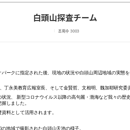
白頭山探査チーム
조회수
3003
オパ
ー
クに指定された後、現地の
状
況や
白頭山周
辺
地域の
実
態を
、丁永美
教
育
広
報室長、そして金賢哲、文相明、魏加耶
研
究委
の
状
況
、
新型コロナウイルス
以降の
高句麗
・
渤海など我
々
の
歴
把握しました。
礎資料として活用されます。
印の地域で撮影された白頭山天池の
様
子。