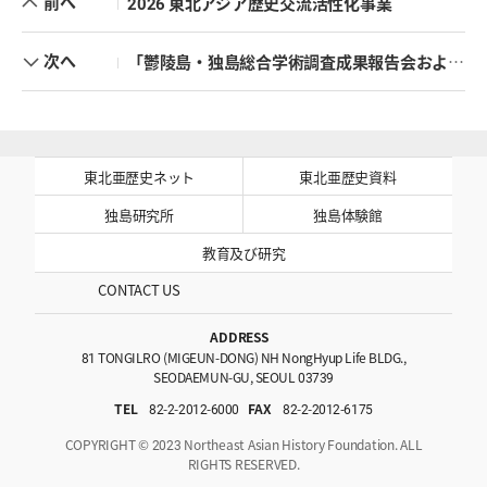
前へ
2026 東北アジア歴史交流活性化事業
次へ
「鬱陵島・独島総合学術調査成果報告会および学術会議」を開催
東北亜歴史ネット
東北亜歴史資料
独島研究所
独島体験館
教育及び研究
CONTACT US
ADDRESS
81 TONGILRO (MIGEUN-DONG) NH NongHyup Life BLDG.,
SEODAEMUN-GU, SEOUL 03739
TEL
82-2-2012-6000
FAX
82-2-2012-6175
COPYRIGHT © 2023 Northeast Asian History Foundation. ALL
RIGHTS RESERVED.