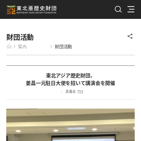
財団活動
案內
財団活動
東北アジア歴史財団、
姜昌一元駐日大使を招いて講演会を開催
조회수
722