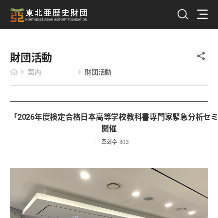
財団活動
案內
財団活動
「2026年度検定合格日本高等学校教科書専門家緊急分析セ
開催
조회수
803