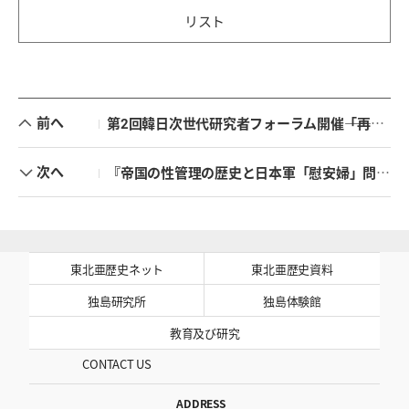
リスト
前へ
第2回韓日次世代研究者フォーラム開催――「再び開かれた韓日対話の窓」
次へ
『帝国の性管理の歴史と日本軍「慰安婦」問題』刊行記念ブックトーク開催
東北亜歴史ネット
東北亜歴史資料
独島研究所
独島体験館
教育及び研究
CONTACT US
ADDRESS