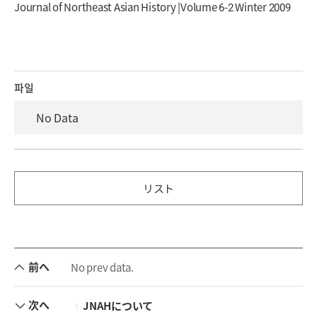
Journal of Northeast Asian History |Volume 6-2 Winter 2009
파일
No Data
リスト
前へ
No prev data.
次へ
JNAHについて