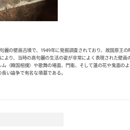
句麗の壁画古墳で、1949年に発掘調査されており、故国原王の
により、当時の高句麗の生活の姿が非常によく表現された壁画
ルム（韓国相撲）や歌舞の場面、門衛、そして蓮の花や鬼面のよ
の長い論争で有名な墳墓である。