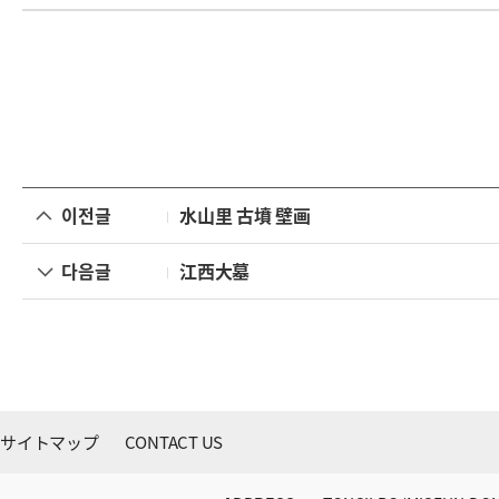
이전글
水山里 古墳 壁画
다음글
江西大墓
サイトマップ
CONTACT US