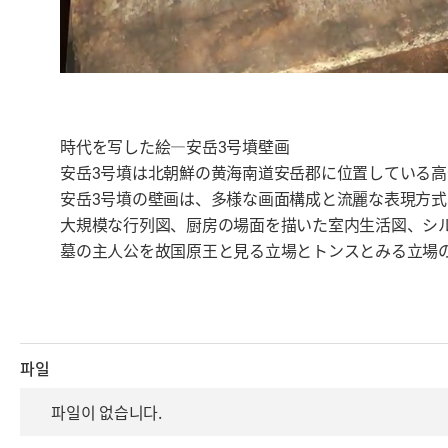
時代を写した絵―安岳3号墳壁画
安岳3号墳は北朝鮮の黄海南道安岳郡に位置している高
安岳3号墳の壁画は、多様な画面構成と流麗な表現方式
大規模な行列図、厨房の場面を描いた室内生活図、シ
墓の主人公を故国原王と見る立場とトンスとみる立場
파일
파일이 없습니다.