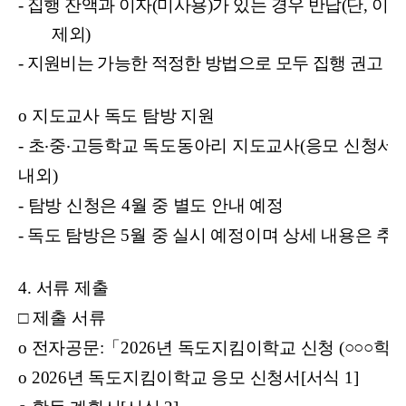
-
집행 잔액과 이자(미사용)가 있는 경우 반납(단, 이
제외)
-
지원비는 가능한 적정한 방법으로 모두 집행 권고
※
o
지도교사 독도 탐방 지원
-
초
‧
중
‧
고등학교 독도동아리 지도교사(응모 신청서
내외)
-
탐방 신청은 4월 중 별도 안내 예정
-
독도 탐방은 5월 중 실시 예정이며 상세 내용은 추
4.
서류 제출
□
제출 서류
o
전자공문:
「
2026
년 독도지킴이학교 신청 (
○○○
학교
o 2026
년 독도지킴이학교 응모 신청서[서식 1]