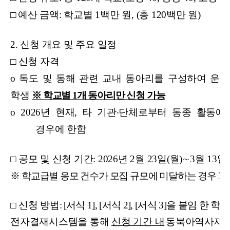
□
예산 금액: 학교별 1백만 원, (총 120백만 원)
2.
신청 개요 및 주요 일정
□
신청 자격
o
독도 및 동해 관련 교내 동아리를 구성하여 운
학생
※ 학교별 1개 동아리만 신청 가능
o 2026
년 현재, 타 기관
‧
단체로부터 동종 활동에
경우에 한함
□
공모 및 신청 기간: 2026년 2월 23일(월)
∼
3
월 13일(
※ 학교급별 응모 건수가 모집 규모에 미달하는 경우 3월 16
□
신청 방법:
[
서식 1], [서식 2], [서식 3]을 붙임 한
전자결재시스템을 통해
신청 기간 내
동북아역사재단