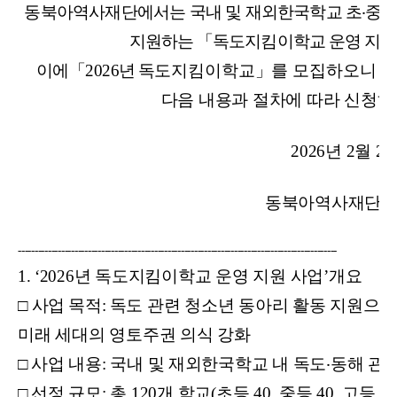
동북아역사재단에서는 국내 및 재외한국학교 초
‧
중
‧
지원하는
「
독도지킴이학교 운영 지원
이에
「
2026
년
독도지킴이학교
」
를 모집하오니 
다음 내용과 절차에 따라 신청하
2026
년 2월 2
동북아역사재단 
------------------------------------------------------------------------------------------------
1.
‘
2026
년 독도지킴이학교 운영 지원 사업’개요
□
사업 목적:
독도 관련 청소년 동아리 활동 지원으로
미래 세대의 영토주권 의식 강화
□
사업 내용: 국내 및 재외한국학교 내 독도
‧
동해 관련
□
선정 규모: 총 120개 학교(초등 40, 중등 40, 고등 4