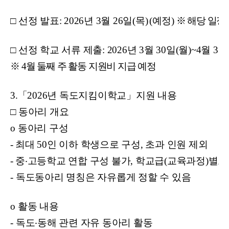
□
선정 발표: 2026년 3월 26일(목)
(
예정)
※ 해당 일정
□
선정 학교 서류 제출: 2026년 3월 30일(월)~4월 3일
※ 4월 둘째 주 활동 지원비 지급 예정
3.
「
2026
년 독도지킴이학교
」
지원 내용
□
동아리 개요
o
동아리 구성
-
최대 50인 이하 학생으로 구성, 초과 인원 제외
-
중
‧
고등학교 연합 구성 불가, 학교급(교육과정)별로
-
독도동아리 명칭은 자유롭게 정할 수 있음
o
활동 내용
-
독도
‧
동해 관련 자유 동아리 활동