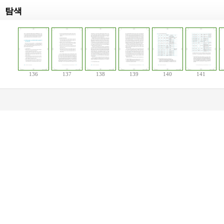
탐색
136
137
138
139
140
141