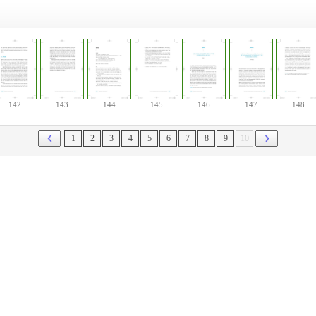
142
143
144
145
146
147
148
1
2
3
4
5
6
7
8
9
10