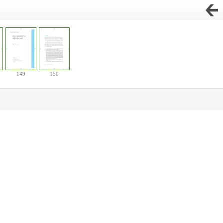
149
150