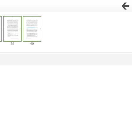
59
60