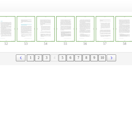
52
53
54
55
56
57
58
1
2
3
4
5
6
7
8
9
10