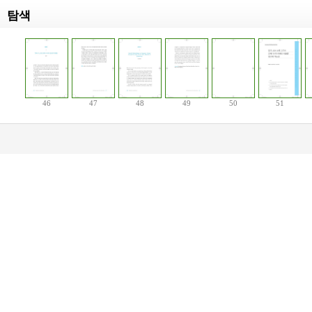
탐색
46
47
48
49
50
51