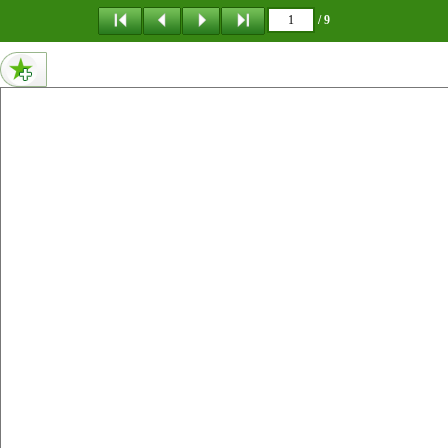
메뉴 건너뛰기
/ 9
1페이지 내용 : 년 월 일 일본 관동 지방에서 대지진이 발생 1923 9 1 關東 하였다 근거 없는 유언비어가 난무하는 가운데 계엄령이 선포되었고 무장한 군과 경찰 자경단이 무고한 조선인 , , 약 명을 무참히 학살하였다 올해로 관동대지진 학살 6,000 사건 주기를 맞이하였다 유언비어를 둘러싼 의문 희생자의 99 , 현황 등 조선인 학살사건의 배경과 실상을 되돌아보면서 역사적 사실을 기억하고 내년 주기를 맞이하면서 남겨진 100 과제들을 공유하고자 한다. 2022 9 15 년 월 일 제 호24
0페이지 내용 없음