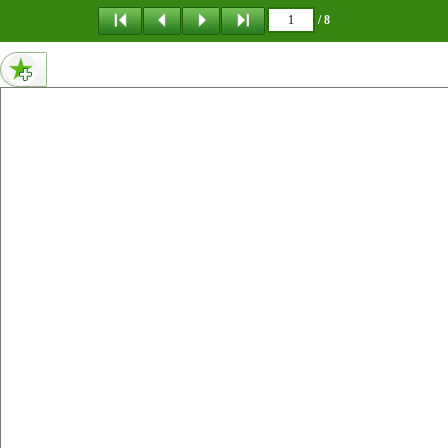
메뉴 건너뛰기
/ 8
1페이지 내용 : 동북아역사 리포트 NORTHEAST ASIAN HISTORY REPORT 2023년 5월 1일 Vol.39 돌궐사의 시각에서 바라본 중국 대외관계사 임정운_고려대학교 강사 1. 머리말 2. 돌궐의 이화제화 以華制華 3. 중국의 이이제이 以夷制夷 와 돌궐의 반격 4. 돌궐 붕괴의 결정적 원인 5.맺음말
0페이지 내용 없음