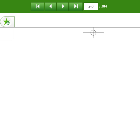
메뉴 건너뛰기
/ 384
3페이지 내용 : 차 례 특집 부여에서 삼국으로-부여인의 유산과 그 계승 장병진 | 고구려의 ‘부여’ 계승과 그 실체 7 이장웅 | 백제 부여씨 왕실의 기원과 부여계 이주민 55 이종록 | 56세기 물길의 부여 진출과 두막루 101 이승호 | 고려·조선 시기 부여와 부여사 인식 147 논문 오대양 | 길림 서남부와 요동 북부 접경권 초기 철기시대 문화의 지역성과 그 의미 195 오시진 | 조약과 제국주의-19세기 말 국제법 체계의 이론적 한계와 모순을 중심으로 243 조대호 | 민국 초, 강항호와 중국사회당 연구 305 서평 박찬근 | 1516세기, 동전이 약동하는 동중국해-大田由紀夫, 『銭躍る東シナ海貨幣と贅沢の一五一六世紀』 講談社, 2021 341 동북아역사논총 규정 및 규칙 361 91-00 앞부속 16 4교 .indd 3 2026-03-30 오후50814
2페이지 내용 : 91-00 앞부속 16 4교 .indd 2 2026-03-30 오후50813