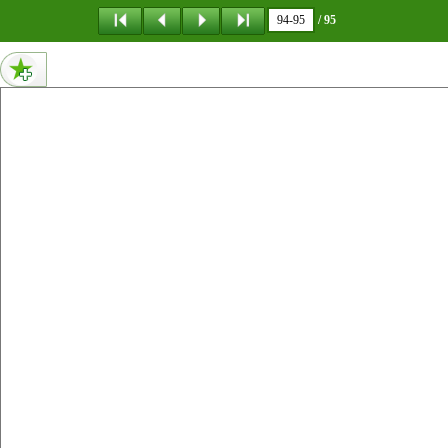
메뉴 건너뛰기
/ 95
95페이지 내용 : ISSN 2950-9696비매품
94페이지 내용 : 동북아역사포커스 제13호 2025 여름 발행일 2025년 6월 1일 등록번호 제312–2004–050호 2004년 10월 18일 발행인 박지향 발행처 동북아역사재단 편집위원장 차재복 편집위원 김철기, 박정애, 배현준, 이동욱, 이주연, 전영욱 주소 서울특별시 서대문구 통일로 81 NH농협생명빌딩 전화 02 2012–6039 팩스 02 2012–6154 구독 문의 및 독자 의견 nahfocus@nahf.or.kr 제작·인쇄 역사공간 ISSN 2950–9696 『동북아역사포커스』는 동북아역사재단 홈페이지 www.nahf.or.kr 에서 볼 수 있습니다. 수록된 글은 필자의 견해이며 동북아역사재단의 공식 견해와 다를 수있습니다.