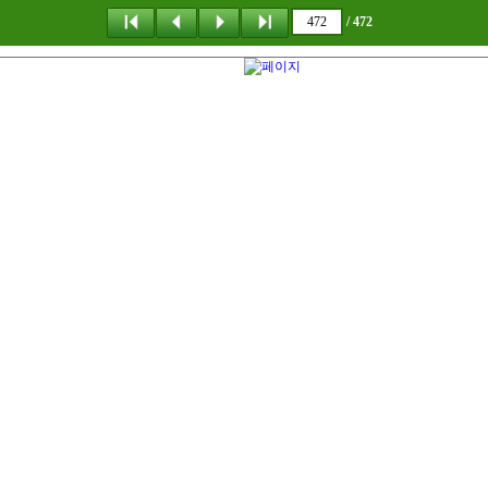
/ 472