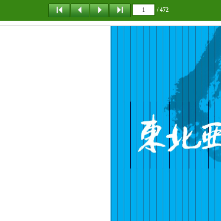
/ 472