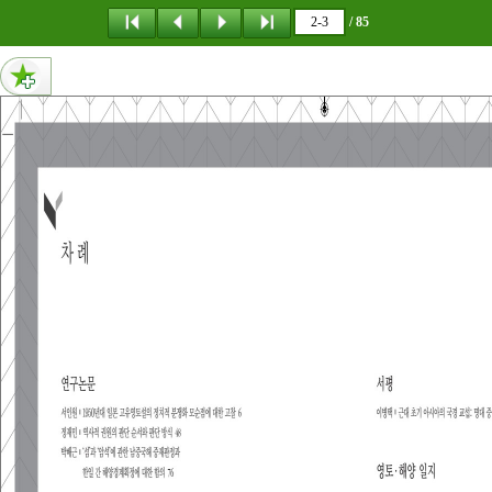
메뉴 건너뛰기
/ 85
3페이지 내용 : • 서인원┃1950년대 일본 고유영토 설의 정치적 분쟁화 모순점에 대한 고찰 • 정재민┃역사적 권원의 판단 순서 와 판단 방식 •  박배근┃‘섬’과 ‘암석’에 관한 남중 국해 중재판정과 한일 간 해양경계 획정에 대한 함의 연 구 논문 001005 15_앞부속.indd 4-5 2018-07-01 오후30600
2페이지 내용 : 차 례 연구논문 서인원Ⅰ1950년대 일본 고유영토설의 정치적 분쟁화 모순점에 대한 고찰 6 정재민Ⅰ역사적 권원의 판단 순서와 판단 방식 48 박배근Ⅰ‘섬’과 ‘암석’에 관한 남중국해 중재판정과 한일 간 해양경계획정에 대한 함의 76 사료해제 이원택Ⅰ 19세기 울릉도 수토 사료 해제 및 번역 114 서평 이병택Ⅰ근대 초기 아시아의 국경 교섭명대 중국과 월남의 사례 130 영토·해양 일지 곽진오Ⅰ영토·해양 일지 142 규정 및 규칙 편집위원회 규정 148 발행 및 심사규칙 150 투고 요령 154 연구윤리규정 158 동북아역사재단 연구윤리위원회 구성·운영 규칙 160 001005 15_앞부속.indd 2-3 2018-07-01 오후30600