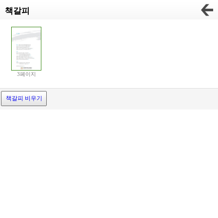
책갈피
3페이지
책갈피 비우기