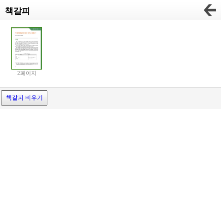
책갈피
2페이지
책갈피 비우기