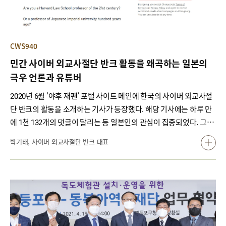
CWS940
민간 사이버 외교사절단 반크 활동을 왜곡하는 일본의
극우 언론과 유튜버
2020년 6월 ‘야후 재팬’ 포털 사이트 메인에 한국의 사이버 외교사절
단 반크의 활동을 소개하는 기사가 등장했다. 해당 기사에는 하루 만
에 1천 132개의 댓글이 달리는 등 일본인의 관심이 집중되었다. 그런
데 해당 기사에 실린 반크 관련 내용이 황당했다. 반크가 한국 정부로
박기태, 사이버 외교사절단 반크 대표
부터 연간 20억 엔, 한국돈 200억 이상의 예산을 받으며 100여 명의
연구원을 두고 있다는 것이다. 또 반크 대표는 한국 정부가 임명한 장
관급 인사로, 일본을 전세계로부터 고립시키기 위해 거짓말로 일본을
깎아내리는 것이 활동 목적이라며 근거 없는 주장을 이어갔다. 이런
일본 언론의 공격은 최근까지도 확대되고 있다.