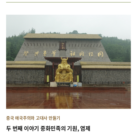
에 대해 토론하는 장이었으며, ‘램지어 사태와 현상’을 분석하면서 일
어 있었으나, 저자와 작성 시기는 불명확하다. 1764년 통신사는 정사
본군‘위안부’ 피해 부정에 대한 우리 사회의 대응을 돌아보는 계기가
正使 조엄趙曮, 부사副使 이인배李仁培, 종사관 김상익金相翊으로
되었다.
구성되었고, 일본을 방문한 명목은 ‘도쿠가와 이에하루德川家治의
쇼군 취임 축하’였다. 9대 쇼군 이에시게家重가 1760년 5월 쇼군에서
물러날 의사를 밝히고 에도 성의 니노마루二の丸로 거처를 옮기자,
같은 해 9월 천황으로부터 이에시게의 아들 이에하루를 쇼군, 즉 정이
대장군征夷大將軍에 보임하는 문서가 전달되었다. 조선통신사 일
행의 궤적을 기록한 일본의 사료로는 에도시대 쓰시마번이 생산한 이
른바 ‘쓰시마종가기록對馬宗家記錄’이 대표적이다. 쓰시마는 통신
사를 초빙하는 단계부터 에도성江戶城에서 쇼군에게 조선 국왕의 국
서國書를 전달하고 조선으로 귀국하는 순간까지를 기록했다. 수개월
씩 걸리는 사행의 전 과정을 기록하다 보니 1764년 통신사행을 기록
한 쓰시마 기록 『보력신사기록寶曆信使記錄』은 총 130책에 이르
며, 일본 게이오대학 도서관에 소장되어 있다. 다만 이 책에 수록한
『조선인내빙기 보력』과 게이오대학의 『보력신사기록』과의 관
중국 애국주의와 고대사 만들기
련성은 불명확하다.
두 번째 이야기 중화민족의 기원, 염제