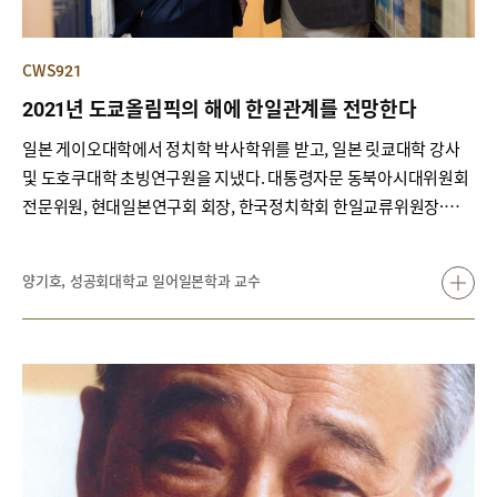
CWS921
2021년 도쿄올림픽의 해에 한일관계를 전망한다
일본 게이오대학에서 정치학 박사학위를 받고, 일본 릿쿄대학 강사
및 도호쿠대학 초빙연구원을 지냈다. 대통령자문 동북아시대위원회
전문위원, 현대일본연구회 회장, 한국정치학회 한일교류위원장·일
본분과위원장을 거쳐 현재는 성공회대학교 일본학과 교수로 재직하
며, 대통령직속 정책기획위원회 위원으로 활동 중이다. 주요 연구 및
양기호, 성공회대학교 일어일본학과 교수
저서로는 “문재인 정부 한일 갈등의 기원-한일 간 한반도 비핵화와 동
북아 외교 격차를 중심으로”, “강제징용 쟁점과 한일관계의 구조적
변용”, 『한일 대화-정치편』, 『동아시아 평화와 번영을 위한 문재
인 정부의 대일 정책』 등이 있다.