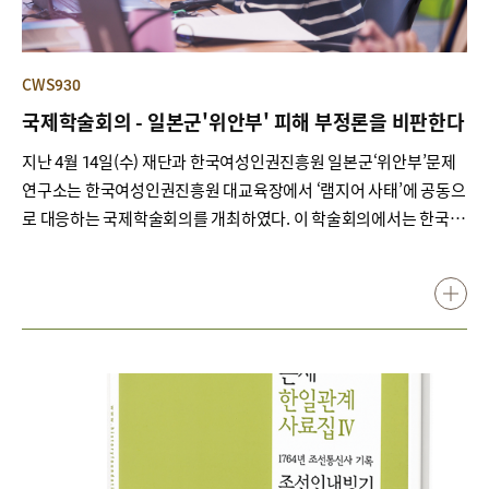
CWS930
국제학술회의 - 일본군'위안부' 피해 부정론을 비판한다
지난 4월 14일(수) 재단과 한국여성인권진흥원 일본군‘위안부’문제
연구소는 한국여성인권진흥원 대교육장에서 ‘램지어 사태’에 공동으
로 대응하는 국제학술회의를 개최하였다. 이 학술회의에서는 한국,
일본, 미국 등지의 ‘램지어 사태’ 현황을 점검하고 학술 연구와 토론의
전제로서 학문적 진실성 문제를 논하였다. 또한 1990년대 이후 평화,
인권, 젠더의 관점에서 새로운 일본군‘위안부’ 역사 쓰기가 시작됐음
을 재확인하고, 이러한 역사 인식과 교육의 중요성에 대한 공통 의견
을 나누었다. 이번 학술회의의 발표자는 알렉시스 더든Alexis
Dudden 코네티컷대 교수를 비롯하여, 첼시 샌디 쉬이더Chelsea
Szendi Schieder 아오야마가쿠인대 교수, 송연옥 아오야마가쿠인
대 명예교수, 윤명숙 한국여성인권진흥원일본군‘위안부’문제연구소
소장직무대리, 재단 박정애 연구위원이다. 알렉시스 더든 교수는 “증