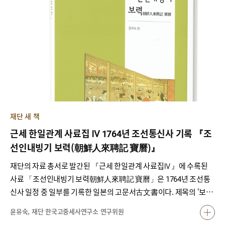
거 없이 역사 조작을 시도한 램지어 논문은 의미 있는 해석을 하는 것
이 불가능하다”고 지적하며, 학문적 진실성이 전제되지 않은 연구는
자유를 주장할 수 없다고 하였다. 챌시 샌디 쉬이더 교수는 글로벌 일
본사 연구자 5인이 램지어의 논문을 역사 연구의 부정 사례라고 판단
하여 반박문을 작성한 경위에 대해 말하였다. 그는 이 문제가 학계를
넘어 정치 및 교육적 맥락에서도 매우 중요하며, 역사 교육의 견지에
서 이 사태를 극복할 것을 제안하였다. 송연옥 명예교수는 “‘위안부’
피해를 부정하기 위해 손쉽게 동원된 공창은 사실상 ‘위안부’와 대척
점에 있지 않다.”고 말하면서, 역사적으로 시기, 지역, 정치적 입장, 이
재단 새 책
해관계에 따라 다양하게 존재한 공창제를 점검하며 ‘위안부=매춘
근세 한일관계 사료집 Ⅳ 1764년 조선통신사 기록 『조
부’론의 허구성을 지적하였다. 윤명숙 소장직무대리는 1937년 말
선인내빙기 보력(朝鮮人來聘記 寶曆)』
~1938년 초 ‘위안부’ 모집 실태를 분석하여 ‘위안부’ 모집을 둘러싼
강제와 자발이라는 이분법적 프레임이 ‘위안부’ 역사 인식에도 걸림
재단의 자료 총서로 발간된 『근세 한일관계 사료집Ⅳ』에 수록된
돌이 되고 있음을 지적하였다. 박정애 연구위원은 램지어 등 역사부
사료 「조선인내빙기 보력朝鮮人來聘記 寶曆」은 1764년 조선통
정론자들이 ‘위안부’ 피해를 부정하고자 피해자의 구술을 인용하여
신사 일정 중 일부를 기록한 일본의 고문서古文書이다. 제목의 ‘보
입증하는 방식의 모순점을 점검하고 비판하였다. 이번 국제학술회의
력’은 1764년이 일본의 연호 ‘호레키 14년’임을 의미한다. 소장처는
윤유숙, 재단 한국고중세사연구소 연구위원
는 학문적 진실성에 기초하여 역사를 연구하고 교육한다는 것의 의미
한국국립중앙도서관이며, 원래 조선총독부 소장 고서古書로 분류되