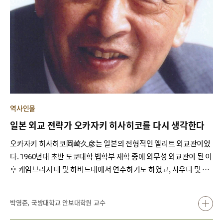
역사인물
일본 외교 전략가 오카자키 히사히코를 다시 생각한다
오카자키 히사히코岡崎久彦는 일본의 전형적인 엘리트 외교관이었
다. 1960년대 초반 도쿄대학 법학부 재학 중에 외무성 외교관이 된 이
후 케임브리지 대 및 하버드대에서 연수하기도 하였고, 사우디 및 타
일랜드 대사를 역임하였다. 퇴임 이후에는 개인 연구소를 세워 국제
정세를 분석하면서, 저술 활동을 통해 일본 외교 전략에 대한 제언을
박영준, 국방대학교 안보대학원 교수
활발하게 발신하기도 하였다. 다만 일본 동향에 어느 정도 익숙한 한
국인들 사이에서 오카자키 히사히코는 보수적인 평론가, 혹은 극우적