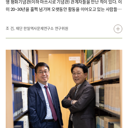
영 평화기념관(이하 마쓰시로 기념관) 관계자들을 만난 적이 있다. 이
미 20~30년을 훌쩍 넘기며 오랫동안 활동을 이어오고 있는 사람들.
대부분이 70세 전후가 되었지만 의지만큼은 변함없이 굳건한 분들이
었다. 초면이었던 한국의 연구자를 반갑게 맞이하던 그들의 얼굴을
조 건, 재단 한일역사문제연구소 연구위원
지금도 기억한다. 마쓰시로 기념관은 제2차 세계대전 말기 일본이 연
합군의 상륙에 대비해 구축했던 거대한 지하 시설을 보존하고 교육하
는 곳이다. 무엇보다 지하 시설 건설에 동원되었던 수천 명의 ‘조선인’
피해자들을 기억하고, 관련 자료를 발굴·정리하며, 이를 바탕으로 연
구하는 일을 게을리하지 않는다. 한국의 시민들에게는 이름조차 생소
한 곳에서 피해의 현장을 지키고 가르치기 위해 헌신하는 이들, 그리
고 이들을 지지하는 지역사회의 존재는 고마운 만큼 부끄럽고 애달픈
느낌이 들게 한다. 그러나 마쓰시로 기념관의 활동가들에게 항상 따
뜻한 시선만 있었던 것은 아니다. 일본 정부의 방침에 따라 이들의 활
동을 눈엣가시로 여기는 때가 있었다. 마쓰시로 마이즈루산舞鶴山
지하호 앞에는 나가노시 당국에서 세운 마쓰시로 대본영 지하호를 설
명하는 알림판이 있는데, 그 내용 중에 다음과 같은 대목이 나온다.