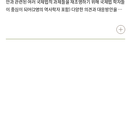
안과 관련된 여러 국제법적 과제들을 재조명하기 위해 국제법 학자들
이 중심이 되어(2명의 역사학자 포함) 다양한 의견과 대응방안을 모
색하고 있다. 공동연구과제인「일본군‘위안부’문제와‘2000년법정’-
국가관여와 ‘강제성’을 중심으로」라는 주제에서는 일본군‘위안
부’문제의 역사적 진실과 법적 문제점을 규명하고 있다. 특히, 건국대
조시현 교수는 ‘2000년 일본군 성노예 전범 여성국제법정과 일본
군‘위안부’문제에대한 새로운 이해의 가능성’에서“90년대 초에 일본
군‘위안부’문제에 대한 일본의 국가로서의 관여와 범죄상이 밝혀지
고 있지만, 일본은 이에 대한 법적 책임을 인정하지 않고 오히려 최근
에는 범죄성마저 부정하려하고 있다”며“2000년 일본 도쿄에서 개최
된‘2000년 법정’에서는 일본군‘위안부’에 대한 행위가 국제법상 성노
예와 전시강간으로 인도에 반하는 범죄에 해당하고, 이에 대하여 일
본이 법적 책임을 져야 함을 명확히 하였다”고 밝히고 있다.