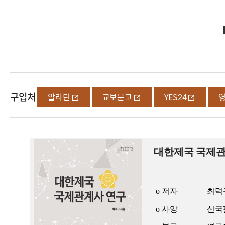
구입처
알라딘
교보문고
YES24
대한제국 국제관
o
저자
최덕
o
사양
신국