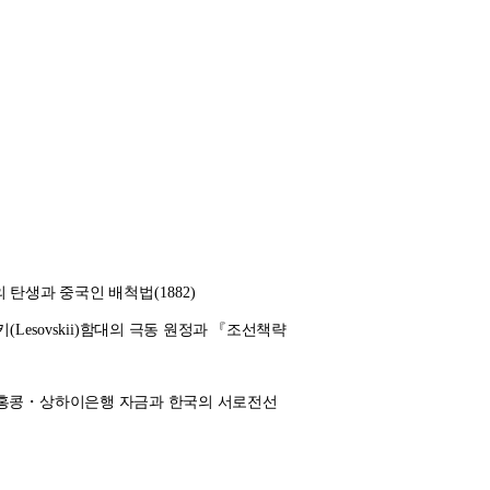
의 탄생과 중국인 배척법
(1882)
키
(Lesovskii)
함대의 극동 원정과
『
조선책략
홍콩
・
상하이은행 자금과 한국의 서로전선