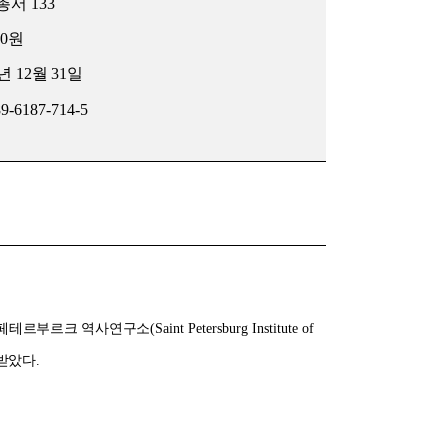
총서
133
00
원
년
12
월
31
일
89-6187-714-5
트페테르부르크 역사연구소
(Saint
Petersburg Institute of
 받았다
.