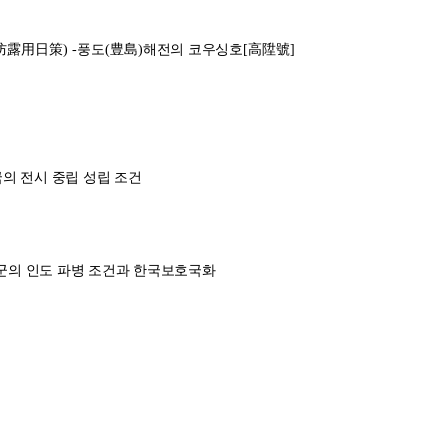
防露用日策
) -
풍도
(
豊島
)
해전의 코우싱호
[
高陞號
]
의 전시 중립 성립 조건
군의 인도 파병 조건과 한국보호국화