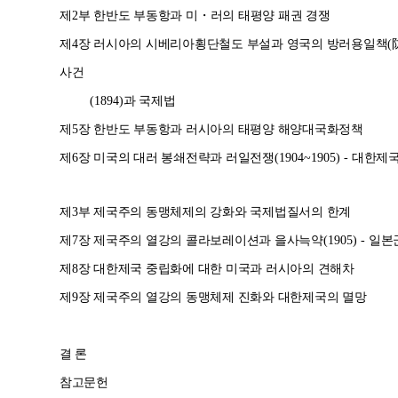
제
2
부 한반도 부동항과 미
・
러의 태평양 패권 경쟁
제
4
장 러시아의 시베리아횡단철도 부설과 영국의 방러용일책
(
사건
(1894)
과 국제법
제
5
장 한반도 부동항과 러시아의 태평양 해양대국화정책
제
6
장 미국의 대러 봉쇄전략과 러일전쟁
(1904~1905) -
대한제국
제
3
부 제국주의 동맹체제의 강화와 국제법질서의 한계
제
7
장 제국주의 열강의 콜라보레이션과 을사늑약
(1905) -
일본
제
8
장 대한제국 중립화에 대한 미국과 러시아의 견해차
제
9
장 제국주의 열강의 동맹체제 진화와 대한제국의 멸망
결 론
참고문헌