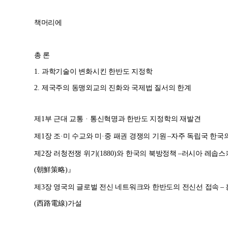
책머리에
총 론
1.
과학기술이 변화시킨 한반도 지정학
2.
제국주의 동맹외교의 진화와 국제법 질서의 한계
제
1
부 근대 교통
·
통신혁명과 한반도 지정학의 재발견
제
1
장 조
·
미 수교와 미
·
중 패권 경쟁의 기원
–
자주 독립국 한국
제
2
장 러청전쟁 위기
(1880)
와 한국의 북방정책
–
러시아 레솝스
(
朝鮮策略
)
』
제
3
장 영국의 글로벌 전신 네트워크와 한반도의 전신선 접속
–
(
西路電線
)
가설