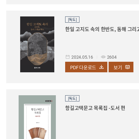
[독도]
한일 고지도 속의 한반도, 동해 그리
2024.05.16
2604
PDF
다운로드
보기
[독도]
항길고택문고 목록집 -도서 편