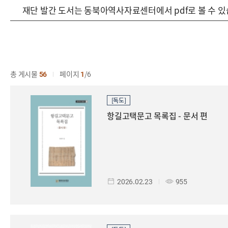
재단 발간 도서는 동북아역사자료센터에서 pdf로 볼 수 
총 게시물
56
페이지
1
6
[독도]
항길고택문고 목록집 - 문서 편
2026.02.23
955