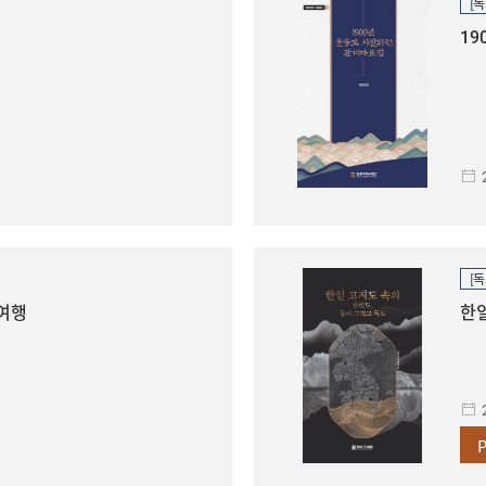
[독
태
19
[독
 여행
한일