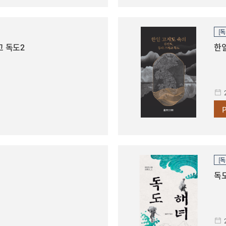
[독
고 독도2
한일
[독
독