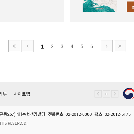
1
2
3
4
5
6
거부
사이트맵
(미근동267) NH농협생명빌딩
전화번호
02-2012-6000
팩스
02-2012-6175
HTS RESERVED.