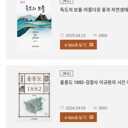
[독도]
독도의 보물-아름다운 꽃과 자연생
2025.04.22
2406
e-book
보기
[독도]
울릉도 1882-검찰사 이규원의 시간
2024.09.05
3082
e-book
보기