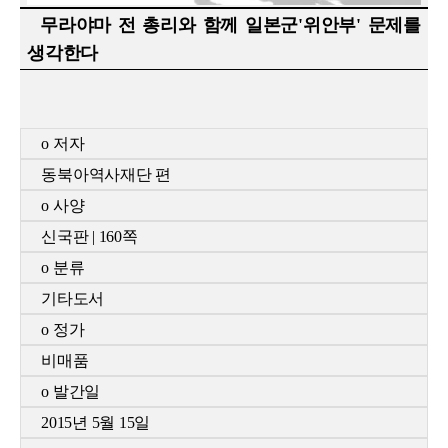
무라야마 전 총리와 함께 일본군'위안부' 문제를
생각한다
o
저자
동북아역사재단
편
o
사양
신국판
| 160
쪽
o
분류
기타도서
o
정가
비매품
o
발간일
2015
년
5
월 15일