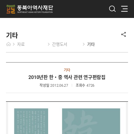
기타
자료
간행도서
기타
기타
2010년판 한·중 역사 관련 연구편람집
작성일
2012.06.27
조회수
4726