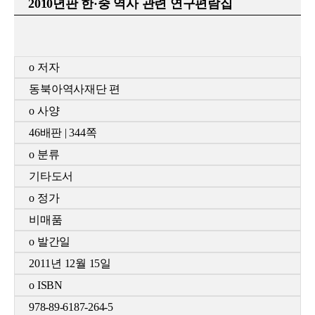
2010
년판 한·중 역사 관련 연구편람집
o
저자
동북아역사재단
편
o
사양
46
배판
| 344
쪽
o
분류
기타도서
o
정가
비매품
o
발간일
2011
년
12
월 15일
o ISBN
978-89-6187-264-5