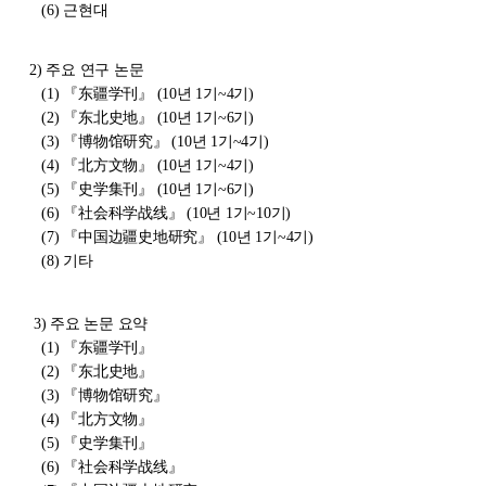
(6)
근현대
2)
주요 연구 논문
(1)
『东疆学刊』
(10
년
1
기
~4
기
)
(2)
『东北史地』
(10
년
1
기
~6
기
)
(3)
『博物馆研究』
(10
년
1
기
~4
기
)
(4)
『北方文物』
(10
년
1
기
~4
기
)
(5)
『史学集刊』
(10
년
1
기
~6
기
)
(6)
『社会科学战线』
(10
년
1
기
~10
기
)
(7)
『中国边疆史地研究』
(10
년
1
기
~4
기
)
(8)
기타
3)
주요 논문 요약
(1)
『东疆学刊』
(2)
『东北史地』
(3)
『博物馆研究』
(4)
『北方文物』
(5)
『史学集刊』
(6)
『社会科学战线』